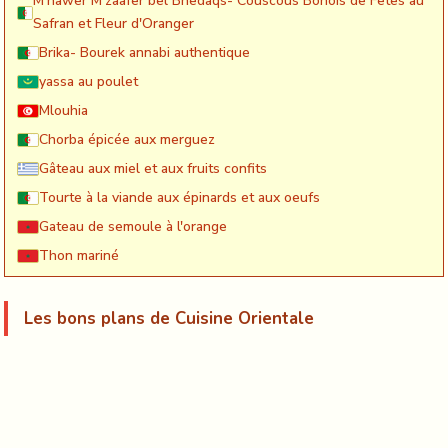
M'hawer M'zaafer bel Bnedaqs- Couscous Bônois de Fêtes au
Safran et Fleur d'Oranger
Brika- Bourek annabi authentique
yassa au poulet
Mlouhia
Chorba épicée aux merguez
Gâteau aux miel et aux fruits confits
Tourte à la viande aux épinards et aux oeufs
Gateau de semoule à l'orange
Thon mariné
Les bons plans de Cuisine Orientale