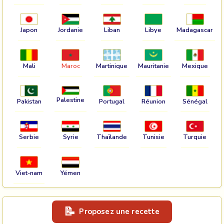
Japon
Jordanie
Liban
Libye
Madagascar
Mali
Maroc
Martinique
Mauritanie
Mexique
Palestine
Pakistan
Portugal
Réunion
Sénégal
Serbie
Syrie
Thaïlande
Tunisie
Turquie
Viet-nam
Yémen
Proposez une recette