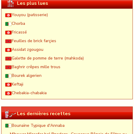
Les plus lues
Youyou (patisserie)
Chorba
Fricassé
Feuilles de brick farçies
Assidat zgougou
Galette de pomme de terre (mahkoda)
Baghrir crêpes mille trous
Bourek algerien
Keftaji
Chebakia-chabakia
Les dernières recettes
Bounaïne Typique d'Annaba