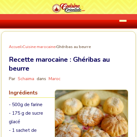
Accueil
›
Cuisine marocaine
›
Ghéribas au beurre
Recette marocaine :
Ghéribas au
beurre
Par
Schaima
dans
Maroc
Ingrédients
- 500g de farine
- 175 g de sucre
glacé
- 1 sachet de