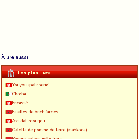
À lire aussi
Les plus lues
Youyou (patisserie)
Chorba
Fricassé
Feuilles de brick farçies
Assidat zgougou
Galette de pomme de terre (mahkoda)
Baghrir crêpes mille trous