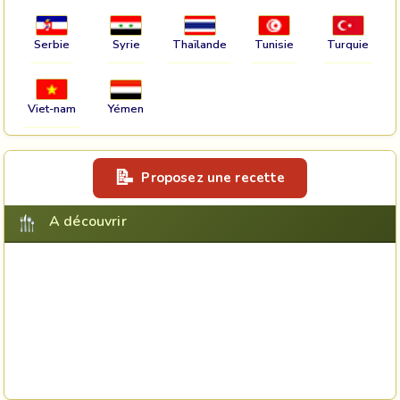
Serbie
Syrie
Thaïlande
Tunisie
Turquie
Viet-nam
Yémen
Proposez une recette
A découvrir