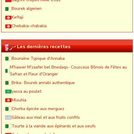
Bourek algerien
Keftaji
Chebakia-chabakia
Les dernières recettes
Bounaïne Typique d'Annaba
M'hawer M'zaafer bel Bnedaqs- Couscous Bônois de Fêtes au
Safran et Fleur d'Oranger
Brika- Bourek annabi authentique
yassa au poulet
Mlouhia
Chorba épicée aux merguez
Gâteau aux miel et aux fruits confits
Tourte à la viande aux épinards et aux oeufs