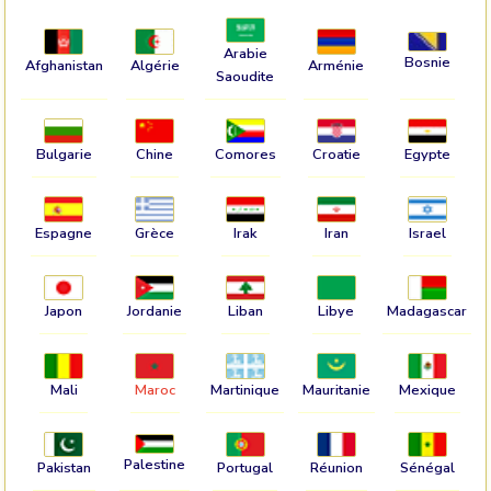
Arabie
Bosnie
Afghanistan
Algérie
Arménie
Saoudite
Bulgarie
Chine
Comores
Croatie
Egypte
Espagne
Grèce
Irak
Iran
Israel
Japon
Jordanie
Liban
Libye
Madagascar
Mali
Maroc
Martinique
Mauritanie
Mexique
Palestine
Pakistan
Portugal
Réunion
Sénégal