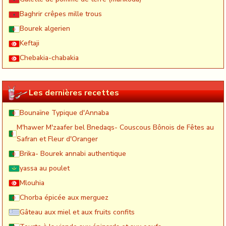
Baghrir crêpes mille trous
Bourek algerien
Keftaji
Chebakia-chabakia
Les dernières recettes
Bounaïne Typique d'Annaba
M'hawer M'zaafer bel Bnedaqs- Couscous Bônois de Fêtes au
Safran et Fleur d'Oranger
Brika- Bourek annabi authentique
yassa au poulet
Mlouhia
Chorba épicée aux merguez
Gâteau aux miel et aux fruits confits