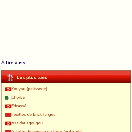
À lire aussi
Les plus lues
Youyou (patisserie)
Chorba
Fricassé
Feuilles de brick farçies
Assidat zgougou
Galette de pomme de terre (mahkoda)