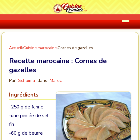
Accueil
›
Cuisine marocaine
›
Cornes de gazelles
Recette marocaine :
Cornes de
gazelles
Par
Schaima
dans
Maroc
Ingrédients
-250 g de farine
-une pincée de sel
fin
-60 g de beurre