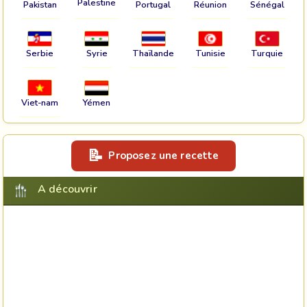
Palestine
Pakistan
Portugal
Réunion
Sénégal
Serbie
Syrie
Thaïlande
Tunisie
Turquie
Viet-nam
Yémen
Proposez une recette
A découvrir