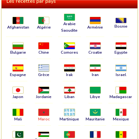
Les recettes par pays
Arabie
Bosnie
Afghanistan
Algérie
Arménie
Saoudite
Bulgarie
Chine
Comores
Croatie
Egypte
Espagne
Grèce
Irak
Iran
Israel
Japon
Jordanie
Liban
Libye
Madagascar
Mali
Maroc
Martinique
Mauritanie
Mexique