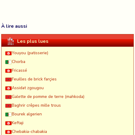
À lire aussi
Les plus lues
Youyou (patisserie)
Chorba
Fricassé
Feuilles de brick farçies
Assidat zgougou
Galette de pomme de terre (mahkoda)
Baghrir crêpes mille trous
Bourek algerien
Keftaji
Chebakia-chabakia