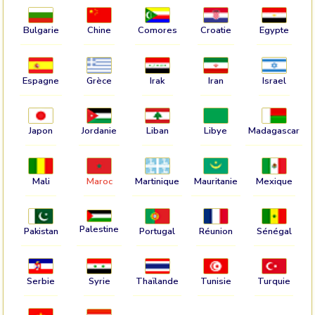
Bulgarie
Chine
Comores
Croatie
Egypte
Espagne
Grèce
Irak
Iran
Israel
Japon
Jordanie
Liban
Libye
Madagascar
Mali
Maroc
Martinique
Mauritanie
Mexique
Palestine
Pakistan
Portugal
Réunion
Sénégal
Serbie
Syrie
Thaïlande
Tunisie
Turquie