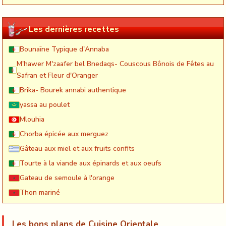
Les dernières recettes
Bounaïne Typique d'Annaba
M'hawer M'zaafer bel Bnedaqs- Couscous Bônois de Fêtes au
Safran et Fleur d'Oranger
Brika- Bourek annabi authentique
yassa au poulet
Mlouhia
Chorba épicée aux merguez
Gâteau aux miel et aux fruits confits
Tourte à la viande aux épinards et aux oeufs
Gateau de semoule à l'orange
Thon mariné
Les bons plans de Cuisine Orientale