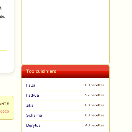
à
ite,
Top cuisiniers
Falla
103 recettes
Fadwa
97 recettes
ANTE
zika
80 recettes
 coco
Schaima
60 recettes
Berytus
40 recettes