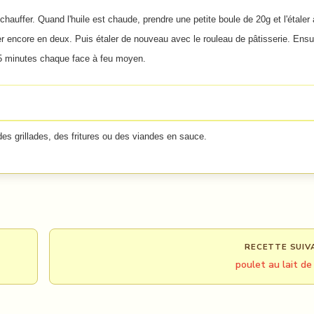
e chauffer. Quand l'huile est chaude, prendre une petite boule de 20g et l'étaler 
lier encore en deux. Puis étaler de nouveau avec le rouleau de pâtisserie. Ensu
n 5 minutes chaque face à feu moyen.
 grillades, des fritures ou des viandes en sauce.
RECETTE SUIV
poulet au lait de