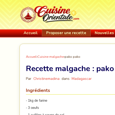
Accueil
Proposer une recette
Nouvelles 
Accueil
›
Cuisine malgache
›
pako pako
Recette malgache :
pako
Par
Christinemadina
dans
Madagascar
Ingrédients
- 1kg de farine
- 3 oeufs
- 1 cuillère à soupe de sel