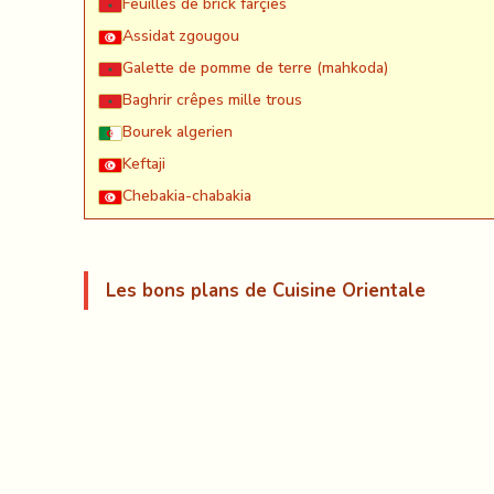
Feuilles de brick farçies
Assidat zgougou
Galette de pomme de terre (mahkoda)
Baghrir crêpes mille trous
Bourek algerien
Keftaji
Chebakia-chabakia
Les bons plans de Cuisine Orientale