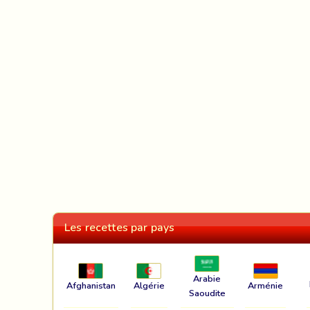
Les recettes par pays
Arabie
Afghanistan
Algérie
Arménie
Saoudite