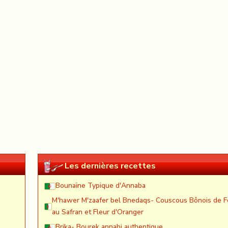
Les dernières recettes
Bounaïne Typique d'Annaba
M'hawer M'zaafer bel Bnedaqs- Couscous Bônois de F
au Safran et Fleur d'Oranger
Brika- Bourek annabi authentique