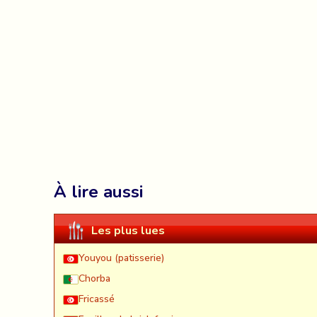
À lire aussi
Les plus lues
Youyou (patisserie)
Chorba
Fricassé