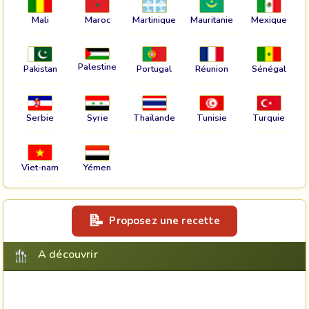
Mali
Maroc
Martinique
Mauritanie
Mexique
Palestine
Pakistan
Portugal
Réunion
Sénégal
Serbie
Syrie
Thaïlande
Tunisie
Turquie
Viet-nam
Yémen
Proposez une recette
A découvrir