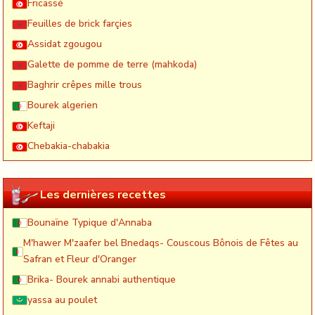
Fricassé
Feuilles de brick farçies
Assidat zgougou
Galette de pomme de terre (mahkoda)
Baghrir crêpes mille trous
Bourek algerien
Keftaji
Chebakia-chabakia
Les dernières recettes
Bounaïne Typique d'Annaba
M'hawer M'zaafer bel Bnedaqs- Couscous Bônois de Fêtes au
Safran et Fleur d'Oranger
Brika- Bourek annabi authentique
yassa au poulet