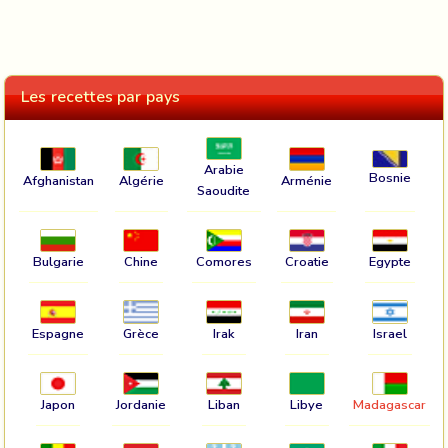
Les recettes par pays
Arabie
Bosnie
Afghanistan
Algérie
Arménie
Saoudite
Bulgarie
Chine
Comores
Croatie
Egypte
Espagne
Grèce
Irak
Iran
Israel
Japon
Jordanie
Liban
Libye
Madagascar