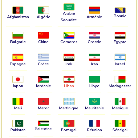
Arabie
Bosnie
Afghanistan
Algérie
Arménie
Saoudite
Bulgarie
Chine
Comores
Croatie
Egypte
Espagne
Grèce
Irak
Iran
Israel
Japon
Jordanie
Liban
Libye
Madagascar
Mali
Maroc
Martinique
Mauritanie
Mexique
Palestine
Pakistan
Portugal
Réunion
Sénégal