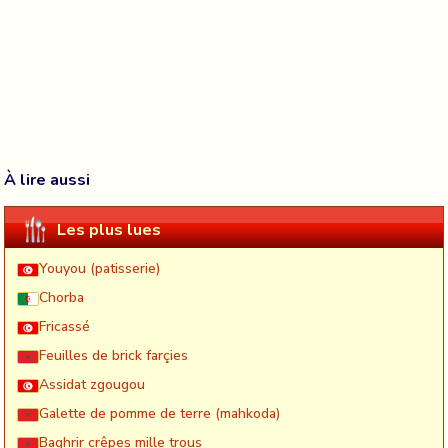
À lire aussi
Les plus lues
Youyou (patisserie)
Chorba
Fricassé
Feuilles de brick farçies
Assidat zgougou
Galette de pomme de terre (mahkoda)
Baghrir crêpes mille trous