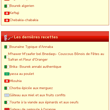
Bourek algerien
Keftaji
Chebakia-chabakia
Les dernières recettes
Bounaïne Typique d'Annaba
M'hawer M'zaafer bel Bnedaqs- Couscous Bônois de Fêtes au
Safran et Fleur d'Oranger
Brika- Bourek annabi authentique
yassa au poulet
Mlouhia
Chorba épicée aux merguez
Gâteau aux miel et aux fruits confits
Tourte à la viande aux épinards et aux oeufs
Gateau de semoule à l'orange