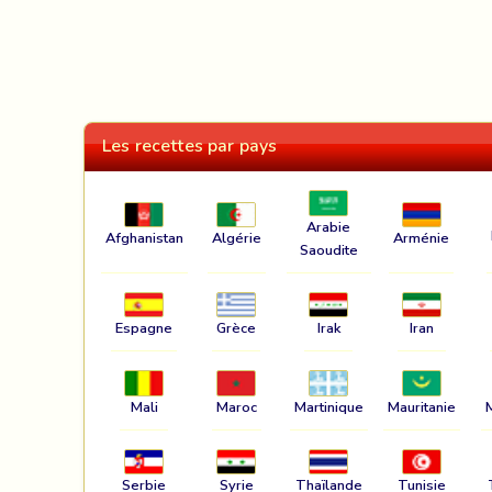
Les recettes par pays
Arabie
Afghanistan
Algérie
Arménie
Saoudite
Espagne
Grèce
Irak
Iran
Mali
Maroc
Martinique
Mauritanie
Serbie
Syrie
Thaïlande
Tunisie