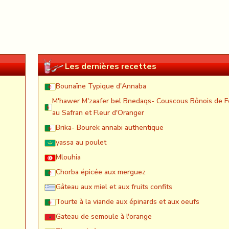
Les dernières recettes
Bounaïne Typique d'Annaba
M'hawer M'zaafer bel Bnedaqs- Couscous Bônois de F
au Safran et Fleur d'Oranger
Brika- Bourek annabi authentique
yassa au poulet
Mlouhia
Chorba épicée aux merguez
Gâteau aux miel et aux fruits confits
Tourte à la viande aux épinards et aux oeufs
Gateau de semoule à l'orange