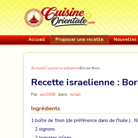
Accueil
Proposer une recette
Nouvelles 
Accueil
›
Cuisine israelienne
›
Borax thon
Recette israelienne :
Bor
Par
avi2006
dans
Israel
Ingrédients
1 boîte de thon (de préférence dans de l'huile ) , fil
¨ 2 oignons
¨ 2 tomates mûres ,