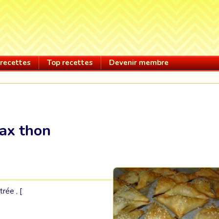
recettes
Top recettes
Devenir membre
ax thon
trée , [