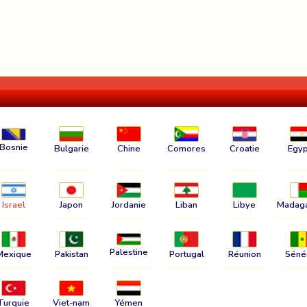
Bosnie
Bulgarie
Chine
Comores
Croatie
Egyp
Israel
Japon
Jordanie
Liban
Libye
Madag
Palestine
Mexique
Pakistan
Portugal
Réunion
Séné
Turquie
Viet-nam
Yémen