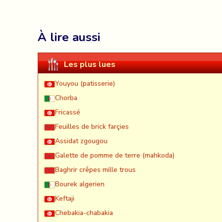
À lire aussi
Les plus lues
Youyou (patisserie)
Chorba
Fricassé
Feuilles de brick farçies
Assidat zgougou
Galette de pomme de terre (mahkoda)
Baghrir crêpes mille trous
Bourek algerien
Keftaji
Chebakia-chabakia