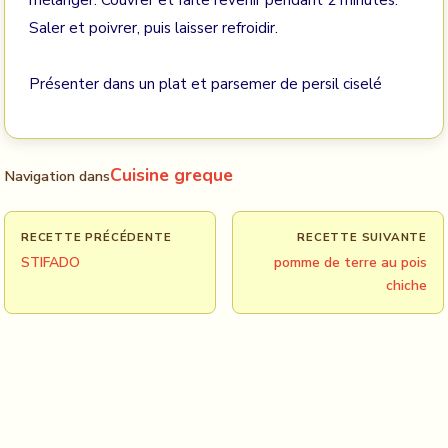
mélanger. Couvrer et faite revenir pendant 2 minutes.
Saler et poivrer, puis laisser refroidir.
Présenter dans un plat et parsemer de persil ciselé
Cuisine greque
Navigation dans
RECETTE PRÉCÉDENTE
RECETTE SUIVANTE
STIFADO
pomme de terre au pois
chiche