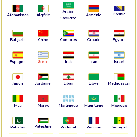
Arabie
Bosnie
Afghanistan
Algérie
Arménie
Saoudite
Bulgarie
Chine
Comores
Croatie
Egypte
Espagne
Grèce
Irak
Iran
Israel
Japon
Jordanie
Liban
Libye
Madagascar
Mali
Maroc
Martinique
Mauritanie
Mexique
Palestine
Pakistan
Portugal
Réunion
Sénégal