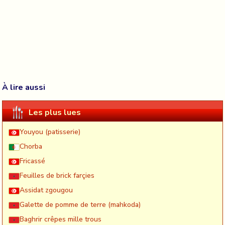
À lire aussi
Les plus lues
Youyou (patisserie)
Chorba
Fricassé
Feuilles de brick farçies
Assidat zgougou
Galette de pomme de terre (mahkoda)
Baghrir crêpes mille trous