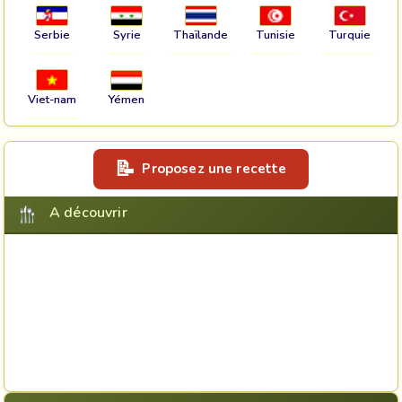
Serbie
Syrie
Thaïlande
Tunisie
Turquie
Viet-nam
Yémen
Proposez une recette
A découvrir