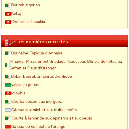
Bourek algerien
Keftaji
Chebakia-chabakia
Les dernières recettes
Bounaïne Typique d'Annaba
M'hawer M'zaafer bel Bnedaqs- Couscous Bônois de Fêtes au
Safran et Fleur d'Oranger
Brika- Bourek annabi authentique
yassa au poulet
Mlouhia
Chorba épicée aux merguez
Gâteau aux miel et aux fruits confits
Tourte à la viande aux épinards et aux oeufs
Gateau de semoule à l'orange