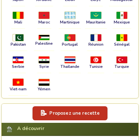
Mali
Maroc
Martinique
Mauritanie
Mexique
Palestine
Pakistan
Portugal
Réunion
Sénégal
Serbie
Syrie
Thaïlande
Tunisie
Turquie
Viet-nam
Yémen
Proposez une recette
A découvrir