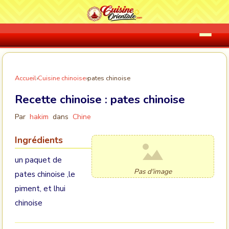
Accueil
›
Cuisine chinoise
›
pates chinoise
Recette chinoise :
pates chinoise
Par
hakim
dans
Chine
Ingrédients
un paquet de
Pas d'image
pates chinoise ,le
piment, et lhui
chinoise