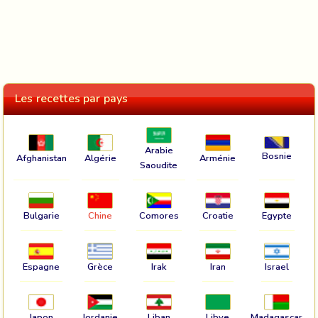
Les recettes par pays
Arabie
Bosnie
Afghanistan
Algérie
Arménie
Saoudite
Bulgarie
Chine
Comores
Croatie
Egypte
Espagne
Grèce
Irak
Iran
Israel
Japon
Jordanie
Liban
Libye
Madagascar