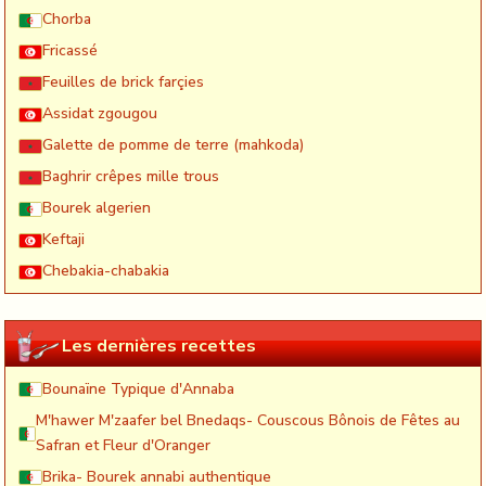
Chorba
Fricassé
Feuilles de brick farçies
Assidat zgougou
Galette de pomme de terre (mahkoda)
Baghrir crêpes mille trous
Bourek algerien
Keftaji
Chebakia-chabakia
Les dernières recettes
Bounaïne Typique d'Annaba
M'hawer M'zaafer bel Bnedaqs- Couscous Bônois de Fêtes au
Safran et Fleur d'Oranger
Brika- Bourek annabi authentique