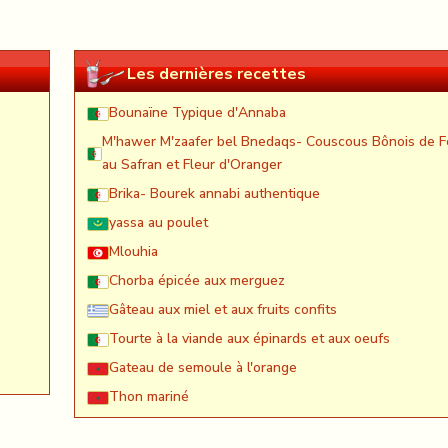
Les dernières recettes
Bounaïne Typique d'Annaba
M'hawer M'zaafer bel Bnedaqs- Couscous Bônois de F
au Safran et Fleur d'Oranger
Brika- Bourek annabi authentique
yassa au poulet
Mlouhia
Chorba épicée aux merguez
Gâteau aux miel et aux fruits confits
Tourte à la viande aux épinards et aux oeufs
Gateau de semoule à l'orange
Thon mariné