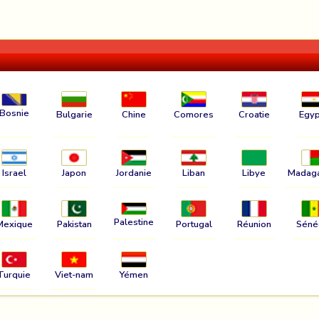
Bosnie
Bulgarie
Chine
Comores
Croatie
Egyp
Israel
Japon
Jordanie
Liban
Libye
Madag
Palestine
Mexique
Pakistan
Portugal
Réunion
Séné
Turquie
Viet-nam
Yémen