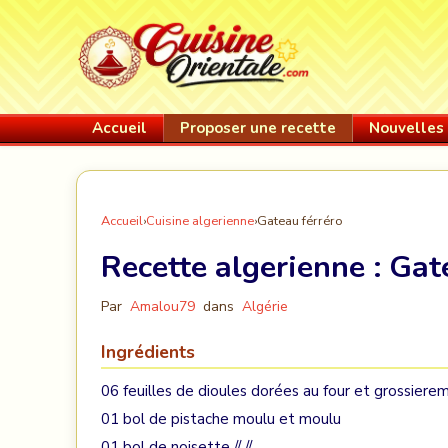
Accueil
Proposer une recette
Nouvelles 
Accueil
›
Cuisine algerienne
›
Gateau férréro
Recette algerienne :
Gat
Par
Amalou79
dans
Algérie
Ingrédients
06 feuilles de dioules dorées au four et grossiere
01 bol de pistache moulu et moulu
01 bol de noisette // //