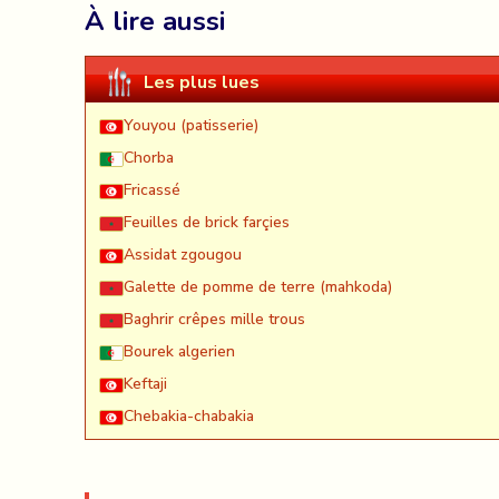
À lire aussi
Les plus lues
Youyou (patisserie)
Chorba
Fricassé
Feuilles de brick farçies
Assidat zgougou
Galette de pomme de terre (mahkoda)
Baghrir crêpes mille trous
Bourek algerien
Keftaji
Chebakia-chabakia