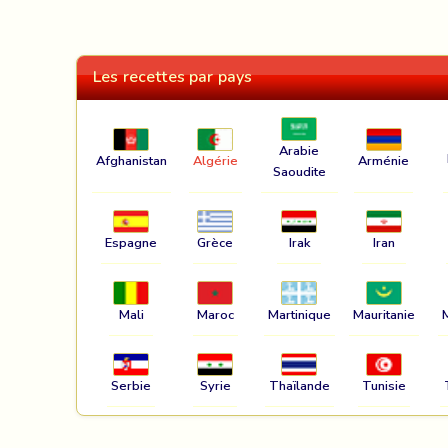
Les recettes par pays
Arabie
Afghanistan
Algérie
Arménie
Saoudite
Espagne
Grèce
Irak
Iran
Mali
Maroc
Martinique
Mauritanie
Serbie
Syrie
Thaïlande
Tunisie