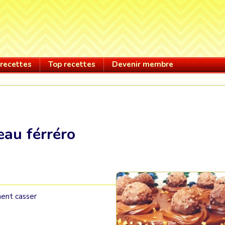
recettes
Top recettes
Devenir membre
eau férréro
ment casser