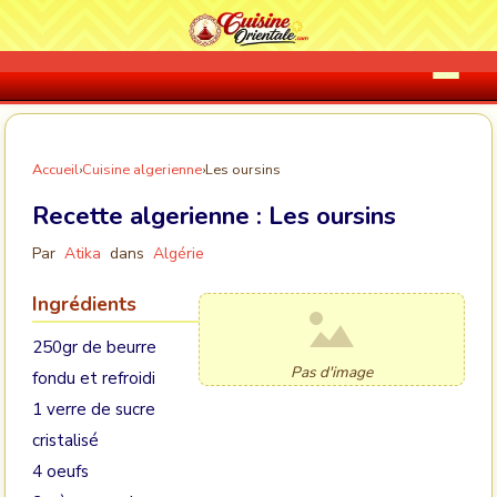
Accueil
›
Cuisine algerienne
›
Les oursins
Recette algerienne :
Les oursins
Par
Atika
dans
Algérie
Ingrédients
250gr de beurre
Pas d'image
fondu et refroidi
1 verre de sucre
cristalisé
4 oeufs