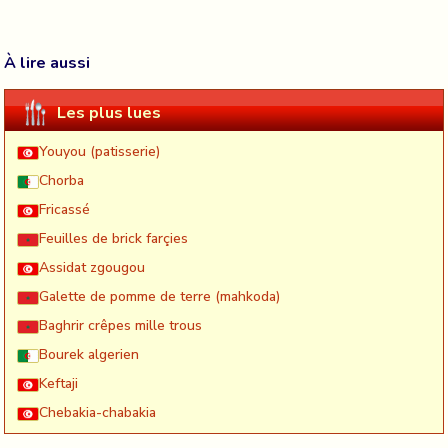
À lire aussi
Les plus lues
Youyou (patisserie)
Chorba
Fricassé
Feuilles de brick farçies
Assidat zgougou
Galette de pomme de terre (mahkoda)
Baghrir crêpes mille trous
Bourek algerien
Keftaji
Chebakia-chabakia