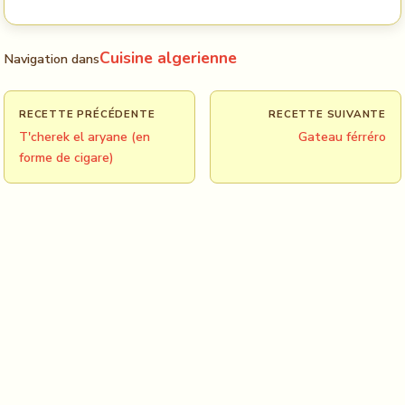
Cuisine algerienne
Navigation dans
RECETTE PRÉCÉDENTE
RECETTE SUIVANTE
T'cherek el aryane (en
Gateau férréro
forme de cigare)