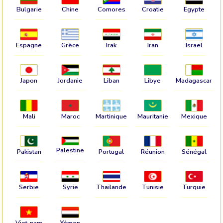
Bulgarie
Chine
Comores
Croatie
Egypte
Espagne
Grèce
Irak
Iran
Israel
Japon
Jordanie
Liban
Libye
Madagascar
Mali
Maroc
Martinique
Mauritanie
Mexique
Palestine
Pakistan
Portugal
Réunion
Sénégal
Serbie
Syrie
Thaïlande
Tunisie
Turquie
Viet-nam