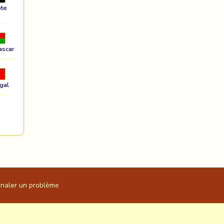
te
ascar
gal
gnaler un problème