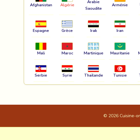
Arabie
Afghanistan
Algérie
Arménie
Saoudite
Espagne
Grèce
Irak
Iran
Mali
Maroc
Martinique
Mauritanie
Serbie
Syrie
Thaïlande
Tunisie
© 2026
Cuisine-o