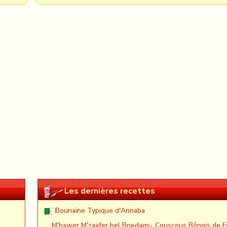
Les dernières recettes
Bounaïne Typique d'Annaba
M'hawer M'zaafer bel Bnedaqs- Couscous Bônois de F