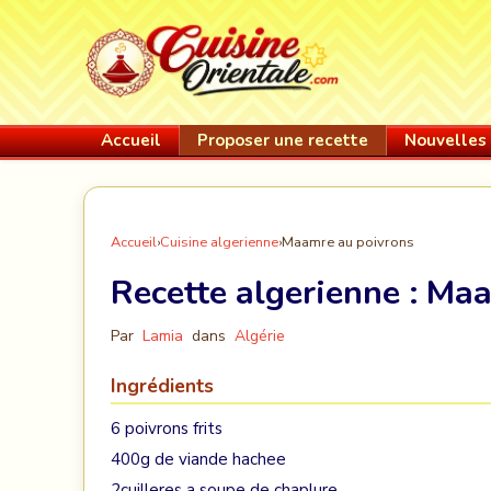
Accueil
Proposer une recette
Nouvelles 
Accueil
›
Cuisine algerienne
›
Maamre au poivrons
Recette algerienne :
Maa
Par
Lamia
dans
Algérie
Ingrédients
6 poivrons frits
400g de viande hachee
2cuilleres a soupe de chaplure