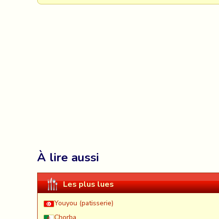
À lire aussi
Les plus lues
Youyou (patisserie)
Chorba