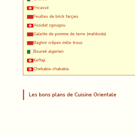
Fricassé
Feuilles de brick farçies
Assidat zgougou
Galette de pomme de terre (mahkoda)
Baghrir crêpes mille trous
Bourek algerien
Keftaji
Chebakia-chabakia
Les bons plans de Cuisine Orientale