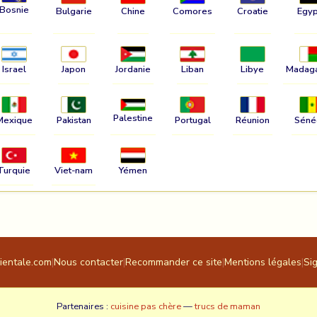
Bosnie
Bulgarie
Chine
Comores
Croatie
Egyp
Israel
Japon
Jordanie
Liban
Libye
Madag
Palestine
Mexique
Pakistan
Portugal
Réunion
Séné
Turquie
Viet-nam
Yémen
rientale.com
|
Nous contacter
|
Recommander ce site
|
Mentions légales
|
Si
Partenaires :
cuisine pas chère
—
trucs de maman