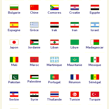
Bulgarie
Chine
Comores
Croatie
Egypte
Espagne
Grèce
Irak
Iran
Israel
Japon
Jordanie
Liban
Libye
Madagascar
Mali
Maroc
Martinique
Mauritanie
Mexique
Palestine
Pakistan
Portugal
Réunion
Sénégal
Serbie
Syrie
Thaïlande
Tunisie
Turquie