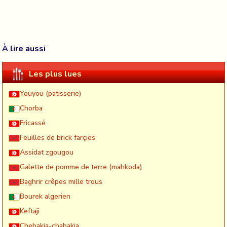
À lire aussi
Les plus lues
Youyou (patisserie)
Chorba
Fricassé
Feuilles de brick farçies
Assidat zgougou
Galette de pomme de terre (mahkoda)
Baghrir crêpes mille trous
Bourek algerien
Keftaji
Chebakia-chabakia