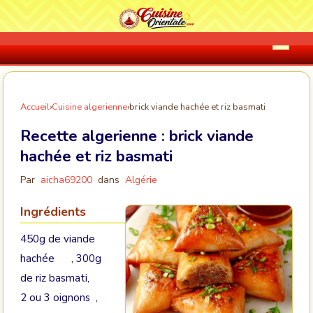
Accueil
›
Cuisine algerienne
›
brick viande hachée et riz basmati
Recette algerienne :
brick viande
hachée et riz basmati
Par
aicha69200
dans
Algérie
Ingrédients
450g de viande
hachée , 300g
de riz basmati,
2 ou 3 oignons ,