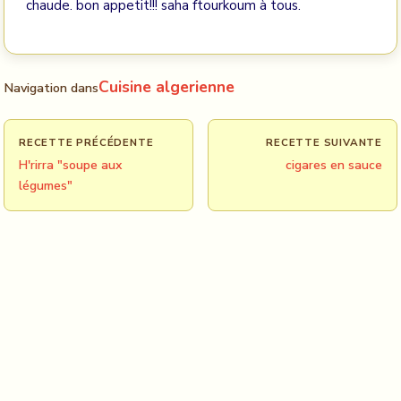
chaude. bon appetit!!! saha ftourkoum à tous.
Cuisine algerienne
Navigation dans
RECETTE PRÉCÉDENTE
RECETTE SUIVANTE
H'rirra "soupe aux
cigares en sauce
légumes"