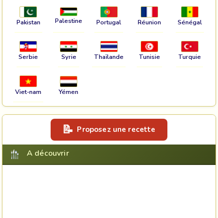
Palestine
Pakistan
Portugal
Réunion
Sénégal
Serbie
Syrie
Thaïlande
Tunisie
Turquie
Viet-nam
Yémen
Proposez une recette
A découvrir