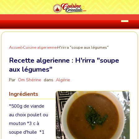
Accueil
›
Cuisine algerienne
›
H'rirra "soupe aux légumes"
Recette algerienne :
H'rirra "soupe
aux légumes"
Par
Om Shérine
dans
Algérie
Ingrédients
*500g de viande
au choix poulet ou
mouton *3 c à
soupe d'huile *1