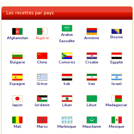
Les recettes par pays
Arabie
Bosnie
Afghanistan
Algérie
Arménie
Saoudite
Bulgarie
Chine
Comores
Croatie
Egypte
Espagne
Grèce
Irak
Iran
Israel
Japon
Jordanie
Liban
Libye
Madagascar
Mali
Maroc
Martinique
Mauritanie
Mexique