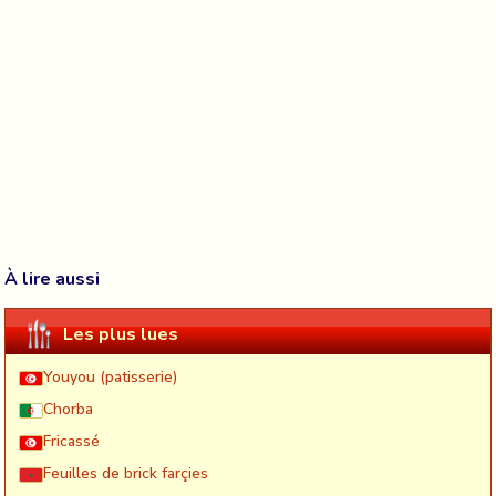
À lire aussi
Les plus lues
Youyou (patisserie)
Chorba
Fricassé
Feuilles de brick farçies