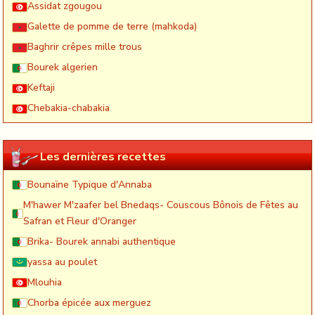
Assidat zgougou
Galette de pomme de terre (mahkoda)
Baghrir crêpes mille trous
Bourek algerien
Keftaji
Chebakia-chabakia
Les dernières recettes
Bounaïne Typique d'Annaba
M'hawer M'zaafer bel Bnedaqs- Couscous Bônois de Fêtes au
Safran et Fleur d'Oranger
Brika- Bourek annabi authentique
yassa au poulet
Mlouhia
Chorba épicée aux merguez