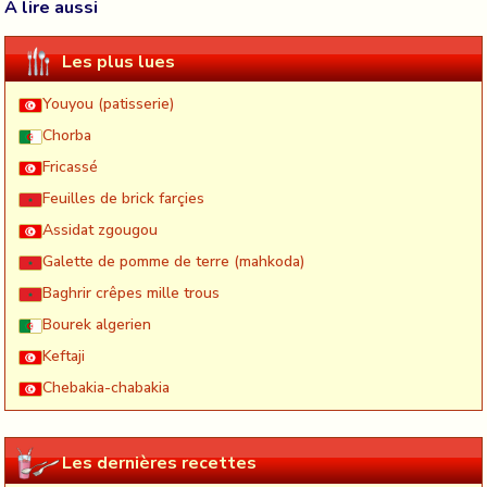
À lire aussi
Les plus lues
Youyou (patisserie)
Chorba
Fricassé
Feuilles de brick farçies
Assidat zgougou
Galette de pomme de terre (mahkoda)
Baghrir crêpes mille trous
Bourek algerien
Keftaji
Chebakia-chabakia
Les dernières recettes