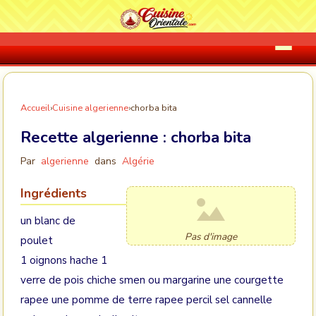
Accueil
›
Cuisine algerienne
›
chorba bita
Recette algerienne :
chorba bita
Par
algerienne
dans
Algérie
Ingrédients
un blanc de
Pas d'image
poulet
1 oignons hache 1
verre de pois chiche smen ou margarine une courgette
rapee une pomme de terre rapee percil sel cannelle