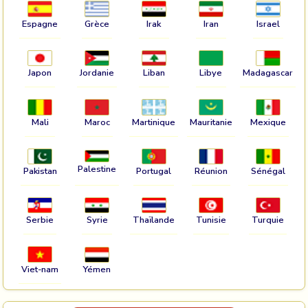
Espagne
Grèce
Irak
Iran
Israel
Japon
Jordanie
Liban
Libye
Madagascar
Mali
Maroc
Martinique
Mauritanie
Mexique
Palestine
Pakistan
Portugal
Réunion
Sénégal
Serbie
Syrie
Thaïlande
Tunisie
Turquie
Viet-nam
Yémen