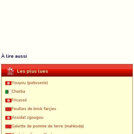
À lire aussi
Les plus lues
Youyou (patisserie)
Chorba
Fricassé
Feuilles de brick farçies
Assidat zgougou
Galette de pomme de terre (mahkoda)