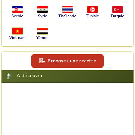
Serbie
Syrie
Thaïlande
Tunisie
Turquie
Viet-nam
Yémen
Proposez une recette
A découvrir