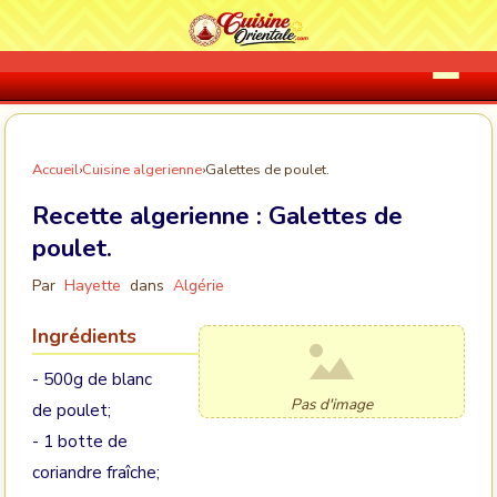
Accueil
›
Cuisine algerienne
›
Galettes de poulet.
Recette algerienne :
Galettes de
poulet.
Par
Hayette
dans
Algérie
Ingrédients
- 500g de blanc
Pas d'image
de poulet;
- 1 botte de
coriandre fraîche;