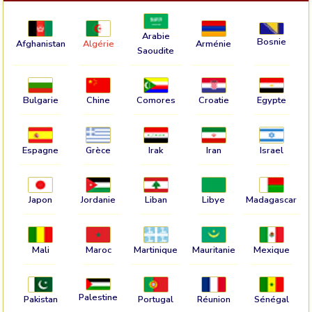
Arabie
Bosnie
Afghanistan
Algérie
Arménie
Saoudite
Bulgarie
Chine
Comores
Croatie
Egypte
Espagne
Grèce
Irak
Iran
Israel
Japon
Jordanie
Liban
Libye
Madagascar
Mali
Maroc
Martinique
Mauritanie
Mexique
Palestine
Pakistan
Portugal
Réunion
Sénégal