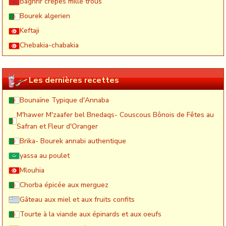
Baghrir crêpes mille trous
Bourek algerien
Keftaji
Chebakia-chabakia
Les dernières recettes
Bounaïne Typique d'Annaba
M'hawer M'zaafer bel Bnedaqs- Couscous Bônois de Fêtes au
Safran et Fleur d'Oranger
Brika- Bourek annabi authentique
yassa au poulet
Mlouhia
Chorba épicée aux merguez
Gâteau aux miel et aux fruits confits
Tourte à la viande aux épinards et aux oeufs