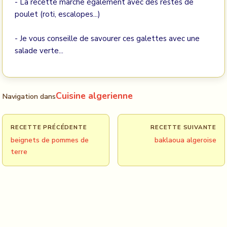
- La recette marche également avec des restes de
poulet (roti, escalopes...)
- Je vous conseille de savourer ces galettes avec une
salade verte...
Cuisine algerienne
Navigation dans
RECETTE PRÉCÉDENTE
RECETTE SUIVANTE
beignets de pommes de
baklaoua algeroise
terre