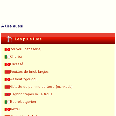
À lire aussi
Les plus lues
Youyou (patisserie)
Chorba
Fricassé
Feuilles de brick farçies
Assidat zgougou
Galette de pomme de terre (mahkoda)
Baghrir crêpes mille trous
Bourek algerien
Keftaji