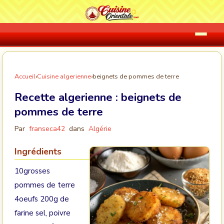
Accueil
›
Cuisine algerienne
›
beignets de pommes de terre
Recette algerienne :
beignets de
pommes de terre
Par
franseca42
dans
Algérie
Ingrédients
10grosses
pommes de terre
4oeufs 200g de
farine sel, poivre