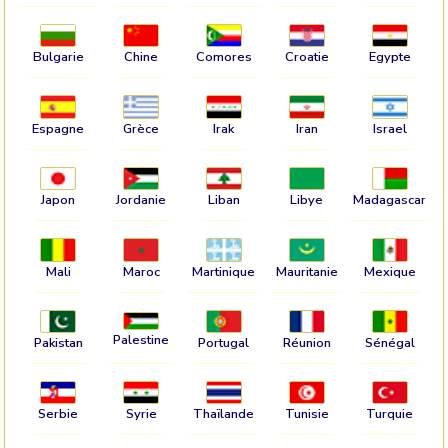
Bulgarie
Chine
Comores
Croatie
Egypte
Espagne
Grèce
Irak
Iran
Israel
Japon
Jordanie
Liban
Libye
Madagascar
Mali
Maroc
Martinique
Mauritanie
Mexique
Palestine
Pakistan
Portugal
Réunion
Sénégal
Serbie
Syrie
Thaïlande
Tunisie
Turquie