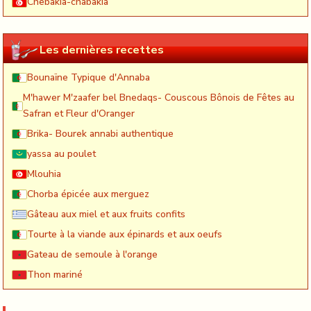
Chebakia-chabakia
Les dernières recettes
Bounaïne Typique d'Annaba
M'hawer M'zaafer bel Bnedaqs- Couscous Bônois de Fêtes au
Safran et Fleur d'Oranger
Brika- Bourek annabi authentique
yassa au poulet
Mlouhia
Chorba épicée aux merguez
Gâteau aux miel et aux fruits confits
Tourte à la viande aux épinards et aux oeufs
Gateau de semoule à l'orange
Thon mariné