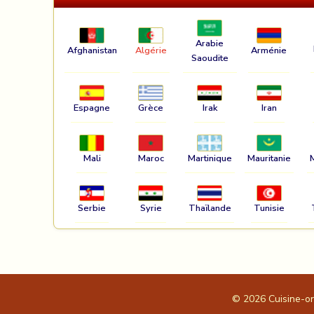
Arabie
Afghanistan
Algérie
Arménie
Saoudite
Espagne
Grèce
Irak
Iran
Mali
Maroc
Martinique
Mauritanie
Serbie
Syrie
Thaïlande
Tunisie
© 2026
Cuisine-o