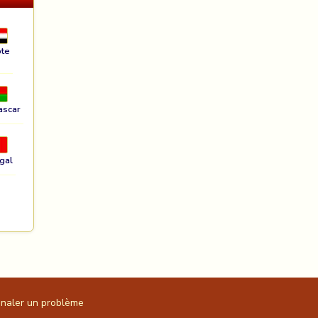
te
ascar
gal
gnaler un problème