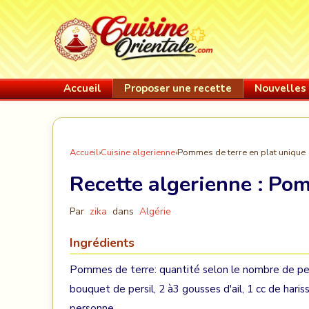
Accueil
Proposer une recette
Nouvelles 
Accueil
›
Cuisine algerienne
›
Pommes de terre en plat unique
Recette algerienne :
Pom
Par
zika
dans
Algérie
Ingrédients
Pommes de terre: quantité selon le nombre de per
bouquet de persil, 2 à3 gousses d'ail, 1 cc de harissa
personne.