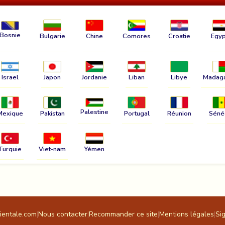
Bosnie
Bulgarie
Chine
Comores
Croatie
Egyp
Israel
Japon
Jordanie
Liban
Libye
Madag
Palestine
Mexique
Pakistan
Portugal
Réunion
Séné
Turquie
Viet-nam
Yémen
rientale.com
|
Nous contacter
|
Recommander ce site
|
Mentions légales
|
Si