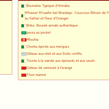
Bounaïne Typique d'Annaba
M'hawer M'zaafer bel Bnedaqs- Couscous Bônois de F
au Safran et Fleur d'Oranger
Brika- Bourek annabi authentique
yassa au poulet
Mlouhia
Chorba épicée aux merguez
Gâteau aux miel et aux fruits confits
Tourte à la viande aux épinards et aux oeufs
Gateau de semoule à l'orange
Thon mariné