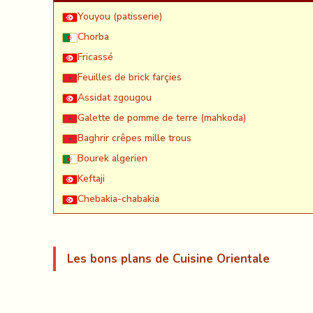
Youyou (patisserie)
Chorba
Fricassé
Feuilles de brick farçies
Assidat zgougou
Galette de pomme de terre (mahkoda)
Baghrir crêpes mille trous
Bourek algerien
Keftaji
Chebakia-chabakia
Les bons plans de Cuisine Orientale