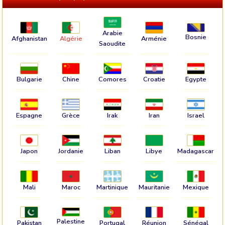
Arabie
Bosnie
Afghanistan
Algérie
Arménie
Saoudite
Bulgarie
Chine
Comores
Croatie
Egypte
Espagne
Grèce
Irak
Iran
Israel
Japon
Jordanie
Liban
Libye
Madagascar
Mali
Maroc
Martinique
Mauritanie
Mexique
Palestine
Pakistan
Portugal
Réunion
Sénégal