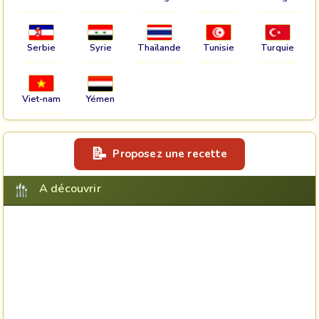
Serbie
Syrie
Thaïlande
Tunisie
Turquie
Viet-nam
Yémen
Proposez une recette
A découvrir