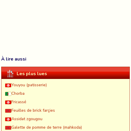
À lire aussi
Les plus lues
Youyou (patisserie)
Chorba
Fricassé
Feuilles de brick farçies
Assidat zgougou
Galette de pomme de terre (mahkoda)