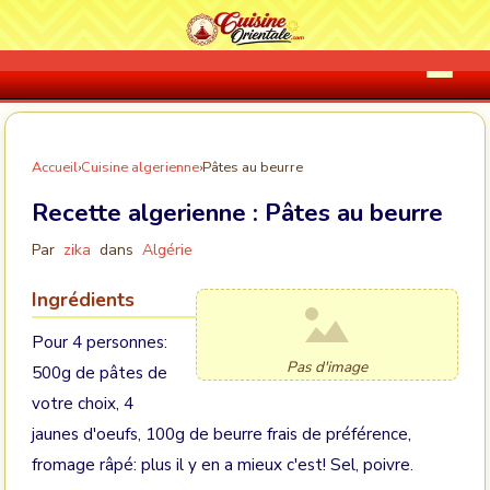
Accueil
›
Cuisine algerienne
›
Pâtes au beurre
Recette algerienne :
Pâtes au beurre
Par
zika
dans
Algérie
Ingrédients
Pour 4 personnes:
Pas d'image
500g de pâtes de
votre choix, 4
jaunes d'oeufs, 100g de beurre frais de préférence,
fromage râpé: plus il y en a mieux c'est! Sel, poivre.