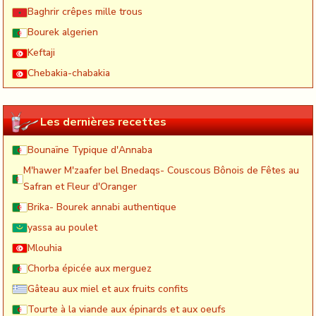
Baghrir crêpes mille trous
Bourek algerien
Keftaji
Chebakia-chabakia
Les dernières recettes
Bounaïne Typique d'Annaba
M'hawer M'zaafer bel Bnedaqs- Couscous Bônois de Fêtes au
Safran et Fleur d'Oranger
Brika- Bourek annabi authentique
yassa au poulet
Mlouhia
Chorba épicée aux merguez
Gâteau aux miel et aux fruits confits
Tourte à la viande aux épinards et aux oeufs