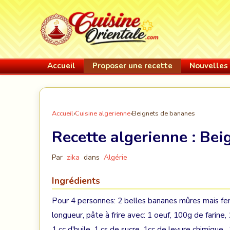
Accueil
Proposer une recette
Nouvelles 
Accueil
›
Cuisine algerienne
›
Beignets de bananes
Recette algerienne :
Bei
Par
zika
dans
Algérie
Ingrédients
Pour 4 personnes: 2 belles bananes mûres mais fe
longueur, pâte à frire avec: 1 oeuf, 100g de farine,
1 cc d'huile, 1 cs de sucre, 1cc de levure chimique