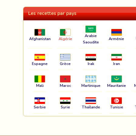
Les recettes par pays
Arabie
Afghanistan
Algérie
Arménie
Saoudite
Espagne
Grèce
Irak
Iran
Mali
Maroc
Martinique
Mauritanie
Serbie
Syrie
Thaïlande
Tunisie