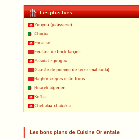
Les plus lues
Youyou (patisserie)
Chorba
Fricassé
Feuilles de brick farçies
Assidat zgougou
Galette de pomme de terre (mahkoda)
Baghrir crêpes mille trous
Bourek algerien
Keftaji
Chebakia-chabakia
Les bons plans de Cuisine Orientale