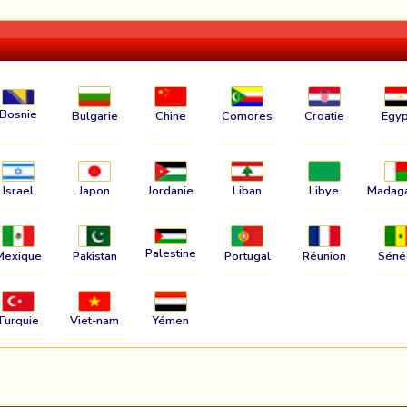
Bosnie
Bulgarie
Chine
Comores
Croatie
Egyp
Israel
Japon
Jordanie
Liban
Libye
Madag
Palestine
Mexique
Pakistan
Portugal
Réunion
Séné
Turquie
Viet-nam
Yémen