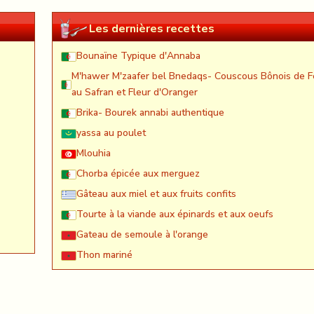
Les dernières recettes
Bounaïne Typique d'Annaba
M'hawer M'zaafer bel Bnedaqs- Couscous Bônois de F
au Safran et Fleur d'Oranger
Brika- Bourek annabi authentique
yassa au poulet
Mlouhia
Chorba épicée aux merguez
Gâteau aux miel et aux fruits confits
Tourte à la viande aux épinards et aux oeufs
Gateau de semoule à l'orange
Thon mariné