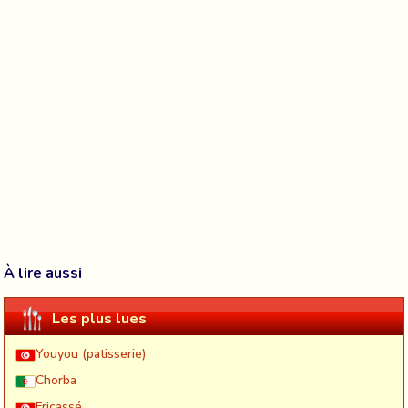
À lire aussi
Les plus lues
Youyou (patisserie)
Chorba
Fricassé