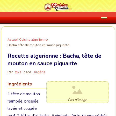
Accueil
›
Cuisine algerienne
›
Bacha, tête de mouton en sauce piquante
Recette algerienne :
Bacha, tête de
mouton en sauce piquante
Par
zika
dans
Algérie
Ingrédients
1 tête de mouton
Pas d'image
flambée, brossée,
lavée et coupée
en 4, 2 têtes d'ail, huile , 5 piments forts rouges séchés,