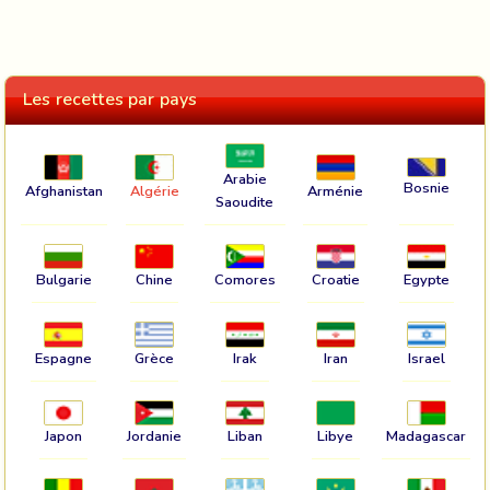
Les recettes par pays
Arabie
Bosnie
Afghanistan
Algérie
Arménie
Saoudite
Bulgarie
Chine
Comores
Croatie
Egypte
Espagne
Grèce
Irak
Iran
Israel
Japon
Jordanie
Liban
Libye
Madagascar