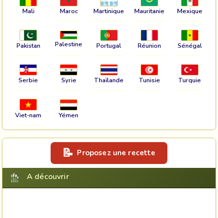
Mali
Maroc
Martinique
Mauritanie
Mexique
Palestine
Pakistan
Portugal
Réunion
Sénégal
Serbie
Syrie
Thaïlande
Tunisie
Turquie
Viet-nam
Yémen
Proposez une recette
A découvrir