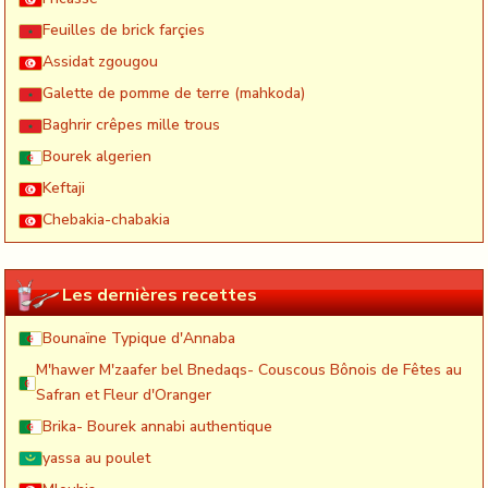
Feuilles de brick farçies
Assidat zgougou
Galette de pomme de terre (mahkoda)
Baghrir crêpes mille trous
Bourek algerien
Keftaji
Chebakia-chabakia
Les dernières recettes
Bounaïne Typique d'Annaba
M'hawer M'zaafer bel Bnedaqs- Couscous Bônois de Fêtes au
Safran et Fleur d'Oranger
Brika- Bourek annabi authentique
yassa au poulet