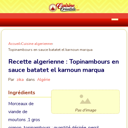
Accueil
›
Cuisine algerienne
›
Topinambours en sauce batatet el karnoun marqua
Recette algerienne :
Topinambours en
sauce batatet el karnoun marqua
Par
zika
dans
Algérie
Ingrédients
Morceaux de
Pas d'image
viande de
moutons ,1 gros
oignon, topinambours : quantité désirée, persil,