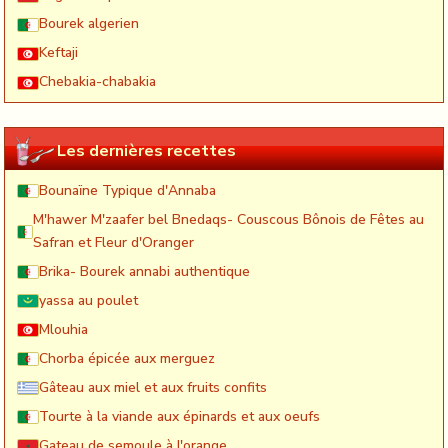
Bourek algerien
Keftaji
Chebakia-chabakia
Les dernières recettes
Bounaïne Typique d'Annaba
M'hawer M'zaafer bel Bnedaqs- Couscous Bônois de Fêtes au
Safran et Fleur d'Oranger
Brika- Bourek annabi authentique
yassa au poulet
Mlouhia
Chorba épicée aux merguez
Gâteau aux miel et aux fruits confits
Tourte à la viande aux épinards et aux oeufs
Gateau de semoule à l'orange