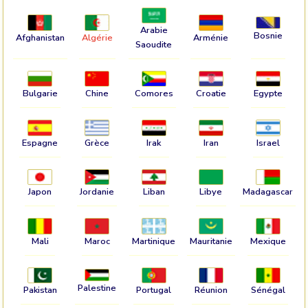
Arabie
Bosnie
Afghanistan
Algérie
Arménie
Saoudite
Bulgarie
Chine
Comores
Croatie
Egypte
Espagne
Grèce
Irak
Iran
Israel
Japon
Jordanie
Liban
Libye
Madagascar
Mali
Maroc
Martinique
Mauritanie
Mexique
Palestine
Pakistan
Portugal
Réunion
Sénégal