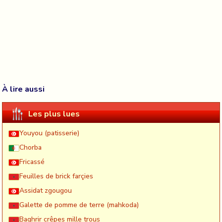
À lire aussi
Les plus lues
Youyou (patisserie)
Chorba
Fricassé
Feuilles de brick farçies
Assidat zgougou
Galette de pomme de terre (mahkoda)
Baghrir crêpes mille trous