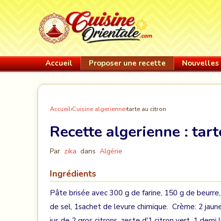
Accueil
Proposer une recette
Nouvelles 
Accueil
›
Cuisine algerienne
›
tarte au citron
Recette algerienne :
tart
Par
zika
dans
Algérie
Ingrédients
Pâte brisée avec 300 g de farine, 150 g de beurre, 
de sel, 1sachet de levure chimique. Crème: 2 jaune
jus de 2 gros citrons, zeste d'1 citron vert, 1 demi l