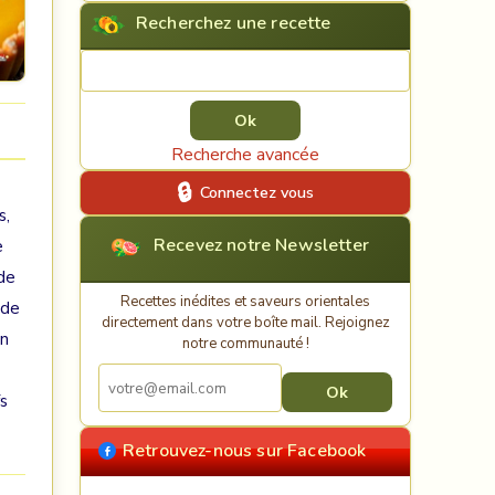
Recherchez une recette
Rechercher une recette
Recherche avancée
Connectez vous
s,
Recevez notre Newsletter
e
 de
Recettes inédites et saveurs orientales
 de
directement dans votre boîte mail. Rejoignez
un
notre communauté !
fs
Retrouvez-nous sur Facebook