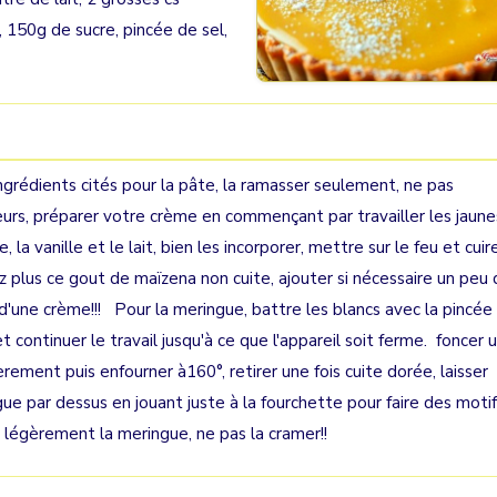
, 150g de sucre, pincée de sel,
grédients cités pour la pâte, la ramasser seulement, ne pas
lleurs, préparer votre crème en commençant par travailler les jaune
, la vanille et le lait, bien les incorporer, mettre sur le feu et cuir
z plus ce gout de maïzena non cuite, ajouter si nécessaire un peu
e d'une crème!!! Pour la meringue, battre les blancs avec la pincée
t continuer le travail jusqu'à ce que l'appareil soit ferme. foncer 
rement puis enfourner à160°, retirer une fois cuite dorée, laisser
ngue par dessus en jouant juste à la fourchette pour faire des moti
 légèrement la meringue, ne pas la cramer!!