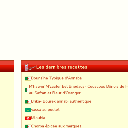
Les dernières recettes
Bounaïne Typique d'Annaba
M'hawer M'zaafer bel Bnedaqs- Couscous Bônois de F
au Safran et Fleur d'Oranger
Brika- Bourek annabi authentique
yassa au poulet
Mlouhia
Chorba épicée aux merguez