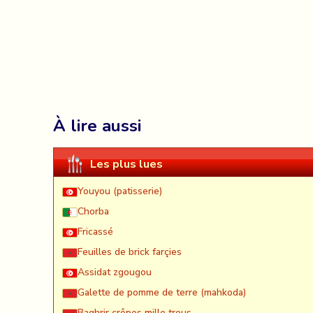
À lire aussi
Les plus lues
Youyou (patisserie)
Chorba
Fricassé
Feuilles de brick farçies
Assidat zgougou
Galette de pomme de terre (mahkoda)
Baghrir crêpes mille trous