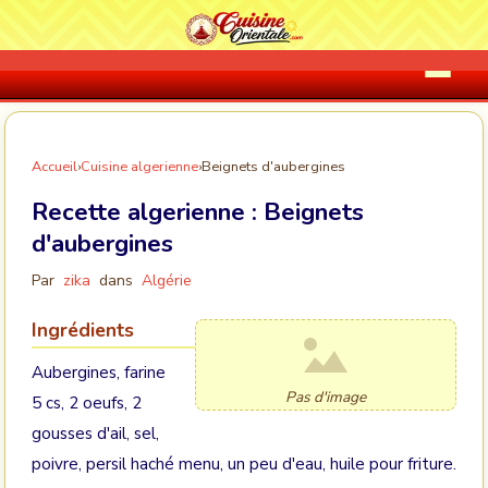
Accueil
›
Cuisine algerienne
›
Beignets d'aubergines
Recette algerienne :
Beignets
d'aubergines
Par
zika
dans
Algérie
Ingrédients
Aubergines, farine
Pas d'image
5 cs, 2 oeufs, 2
gousses d'ail, sel,
poivre, persil haché menu, un peu d'eau, huile pour friture.