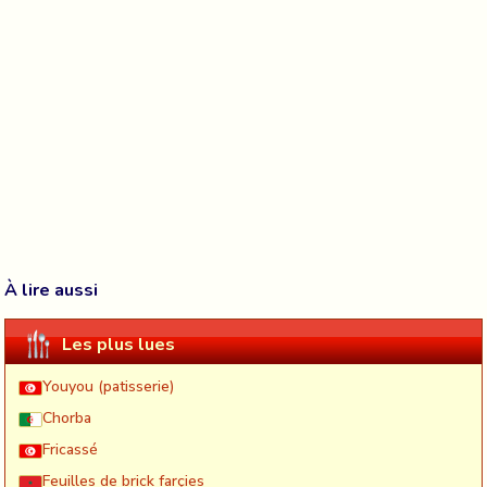
À lire aussi
Les plus lues
Youyou (patisserie)
Chorba
Fricassé
Feuilles de brick farçies