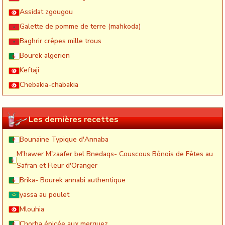
Assidat zgougou
Galette de pomme de terre (mahkoda)
Baghrir crêpes mille trous
Bourek algerien
Keftaji
Chebakia-chabakia
Les dernières recettes
Bounaïne Typique d'Annaba
M'hawer M'zaafer bel Bnedaqs- Couscous Bônois de Fêtes au
Safran et Fleur d'Oranger
Brika- Bourek annabi authentique
yassa au poulet
Mlouhia
Chorba épicée aux merguez