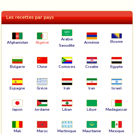
Les recettes par pays
Arabie
Bosnie
Afghanistan
Algérie
Arménie
Saoudite
Bulgarie
Chine
Comores
Croatie
Egypte
Espagne
Grèce
Irak
Iran
Israel
Japon
Jordanie
Liban
Libye
Madagascar
Mali
Maroc
Martinique
Mauritanie
Mexique