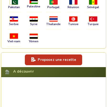
Palestine
Pakistan
Portugal
Réunion
Sénégal
Serbie
Syrie
Thaïlande
Tunisie
Turquie
Viet-nam
Yémen
Proposez une recette
A découvrir