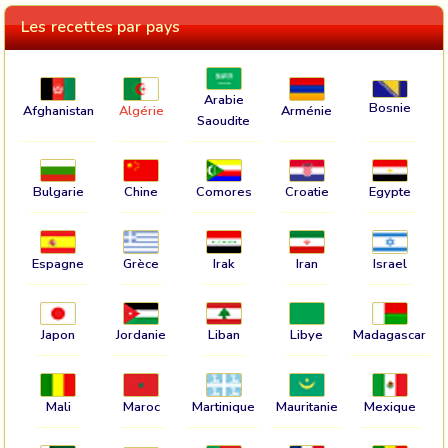
Les recettes par pays
Arabie
Bosnie
Afghanistan
Algérie
Arménie
Saoudite
Bulgarie
Chine
Comores
Croatie
Egypte
Espagne
Grèce
Irak
Iran
Israel
Japon
Jordanie
Liban
Libye
Madagascar
Mali
Maroc
Martinique
Mauritanie
Mexique