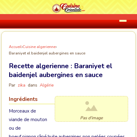
Accueil
›
Cuisine algerienne
›
Baraniyet el baidenjel aubergines en sauce
Recette algerienne :
Baraniyet el
baidenjel aubergines en sauce
Par
zika
dans
Algérie
Ingrédients
Morceaux de
Pas d'image
viande de mouton
ou de
boeuf,oignon râpé,huile,aubergines non pelées coupées