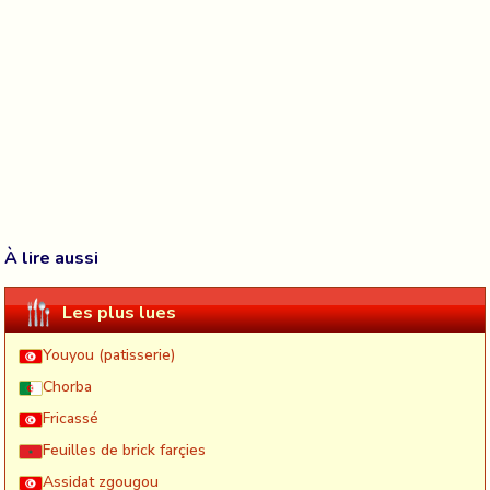
À lire aussi
Les plus lues
Youyou (patisserie)
Chorba
Fricassé
Feuilles de brick farçies
Assidat zgougou