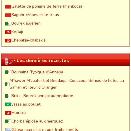
Galette de pomme de terre (mahkoda)
Baghrir crêpes mille trous
Bourek algerien
Keftaji
Chebakia-chabakia
Les dernières recettes
Bounaïne Typique d'Annaba
M'hawer M'zaafer bel Bnedaqs- Couscous Bônois de Fêtes au
Safran et Fleur d'Oranger
Brika- Bourek annabi authentique
yassa au poulet
Mlouhia
Chorba épicée aux merguez
Gâteau aux miel et aux fruits confits