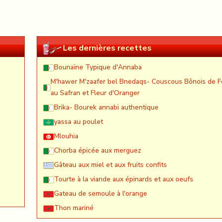
Les dernières recettes
Bounaïne Typique d'Annaba
M'hawer M'zaafer bel Bnedaqs- Couscous Bônois de F
au Safran et Fleur d'Oranger
Brika- Bourek annabi authentique
yassa au poulet
Mlouhia
Chorba épicée aux merguez
Gâteau aux miel et aux fruits confits
Tourte à la viande aux épinards et aux oeufs
Gateau de semoule à l'orange
Thon mariné