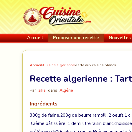
Accueil
Proposer une recette
Nouvelles 
Accueil
›
Cuisine algerienne
›
Tarte aux raisins blancs
Recette algerienne :
Tart
Par
zika
dans
Algérie
Ingrédients
300g de farine,200g de beurre ramolli ,2 oeufs,1 c 
Crème pâtissière :1 demi litre,raisin blanc,choisiss
préférence 500g,plus ou moins.Prévoir un moule à