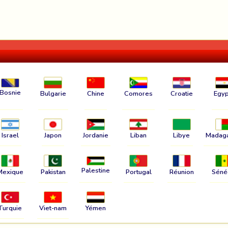
Bosnie
Bulgarie
Chine
Comores
Croatie
Egyp
Israel
Japon
Jordanie
Liban
Libye
Madag
Palestine
Mexique
Pakistan
Portugal
Réunion
Séné
Turquie
Viet-nam
Yémen