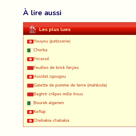
À lire aussi
Les plus lues
Youyou (patisserie)
Chorba
Fricassé
Feuilles de brick farçies
Assidat zgougou
Galette de pomme de terre (mahkoda)
Baghrir crêpes mille trous
Bourek algerien
Keftaji
Chebakia-chabakia