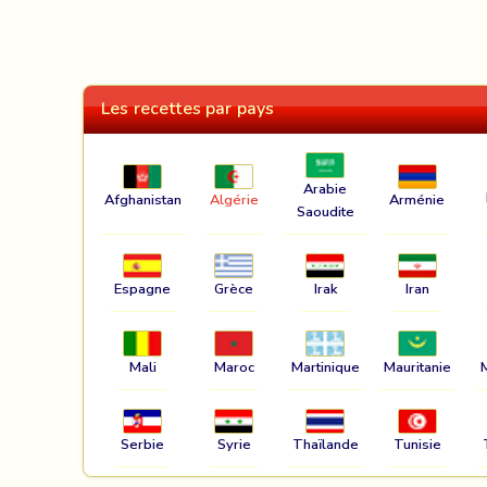
Les recettes par pays
Arabie
Afghanistan
Algérie
Arménie
Saoudite
Espagne
Grèce
Irak
Iran
Mali
Maroc
Martinique
Mauritanie
Serbie
Syrie
Thaïlande
Tunisie