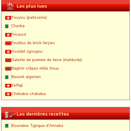
Les plus lues
Youyou (patisserie)
Chorba
Fricassé
Feuilles de brick farçies
Assidat zgougou
Galette de pomme de terre (mahkoda)
Baghrir crêpes mille trous
Bourek algerien
Keftaji
Chebakia-chabakia
Les dernières recettes
Bounaïne Typique d'Annaba