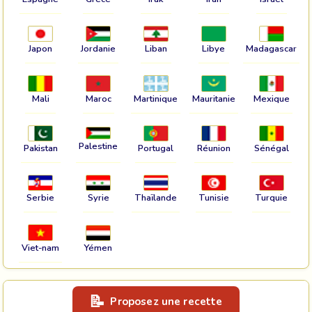
Japon
Jordanie
Liban
Libye
Madagascar
Mali
Maroc
Martinique
Mauritanie
Mexique
Palestine
Pakistan
Portugal
Réunion
Sénégal
Serbie
Syrie
Thaïlande
Tunisie
Turquie
Viet-nam
Yémen
Proposez une recette