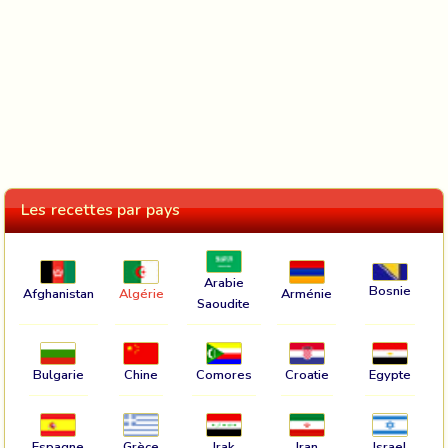
Les recettes par pays
Arabie
Bosnie
Afghanistan
Algérie
Arménie
Saoudite
Bulgarie
Chine
Comores
Croatie
Egypte
Espagne
Grèce
Irak
Iran
Israel