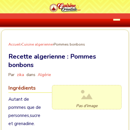
Accueil
›
Cuisine algerienne
›
Pommes bonbons
Recette algerienne :
Pommes
bonbons
Par
zika
dans
Algérie
Ingrédients
Autant de
Pas d'image
pommes que de
personnes,sucre
et grenadine.