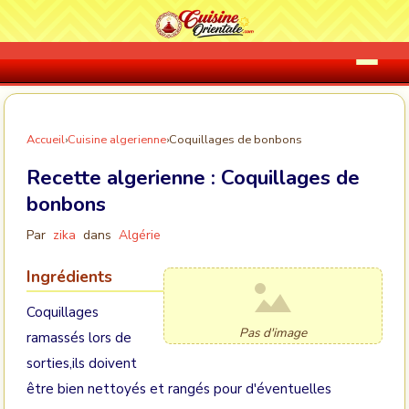
Accueil
›
Cuisine algerienne
›
Coquillages de bonbons
Recette algerienne :
Coquillages de
bonbons
Par
zika
dans
Algérie
Ingrédients
Coquillages
Pas d'image
ramassés lors de
sorties,ils doivent
être bien nettoyés et rangés pour d'éventuelles