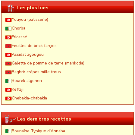
Les plus lues
Youyou (patisserie)
Chorba
Fricassé
Feuilles de brick farçies
Assidat zgougou
Galette de pomme de terre (mahkoda)
Baghrir crêpes mille trous
Bourek algerien
Keftaji
Chebakia-chabakia
Les dernières recettes
Bounaïne Typique d'Annaba