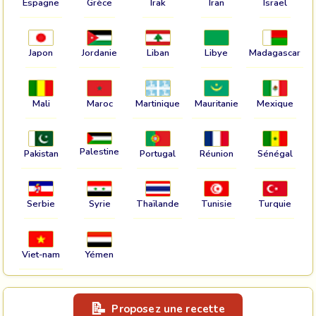
Espagne
Grèce
Irak
Iran
Israel
Japon
Jordanie
Liban
Libye
Madagascar
Mali
Maroc
Martinique
Mauritanie
Mexique
Palestine
Pakistan
Portugal
Réunion
Sénégal
Serbie
Syrie
Thaïlande
Tunisie
Turquie
Viet-nam
Yémen
Proposez une recette