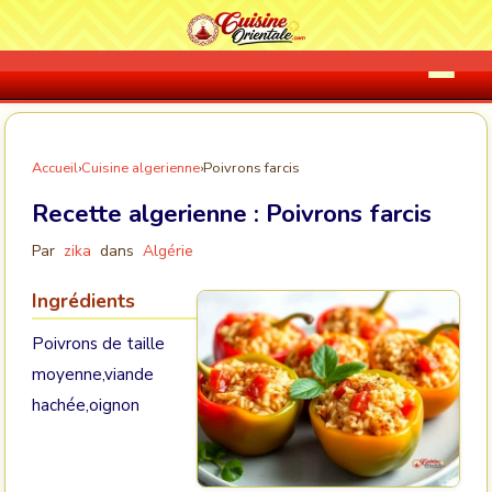
Accueil
›
Cuisine algerienne
›
Poivrons farcis
Recette algerienne :
Poivrons farcis
Par
zika
dans
Algérie
Ingrédients
Poivrons de taille
moyenne,viande
hachée,oignon