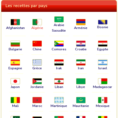
Les recettes par pays
Arabie
Bosnie
Afghanistan
Algérie
Arménie
Saoudite
Bulgarie
Chine
Comores
Croatie
Egypte
Espagne
Grèce
Irak
Iran
Israel
Japon
Jordanie
Liban
Libye
Madagascar
Mali
Maroc
Martinique
Mauritanie
Mexique