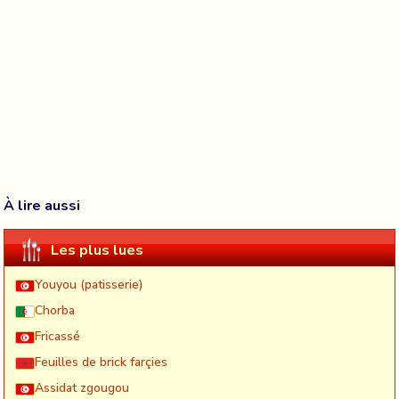
À lire aussi
Les plus lues
Youyou (patisserie)
Chorba
Fricassé
Feuilles de brick farçies
Assidat zgougou