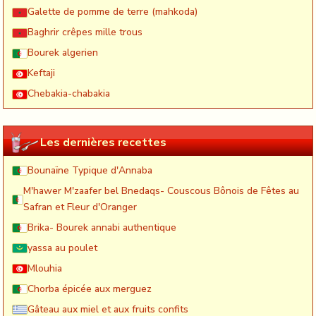
Galette de pomme de terre (mahkoda)
Baghrir crêpes mille trous
Bourek algerien
Keftaji
Chebakia-chabakia
Les dernières recettes
Bounaïne Typique d'Annaba
M'hawer M'zaafer bel Bnedaqs- Couscous Bônois de Fêtes au
Safran et Fleur d'Oranger
Brika- Bourek annabi authentique
yassa au poulet
Mlouhia
Chorba épicée aux merguez
Gâteau aux miel et aux fruits confits