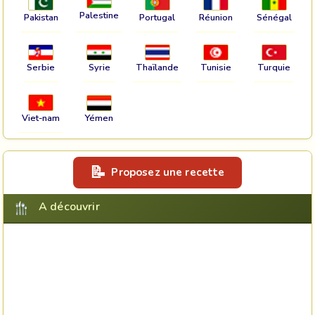
Palestine
Pakistan
Portugal
Réunion
Sénégal
Serbie
Syrie
Thaïlande
Tunisie
Turquie
Viet-nam
Yémen
Proposez une recette
A découvrir