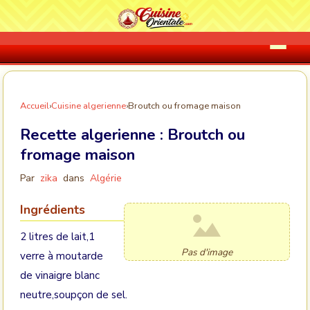
Accueil
›
Cuisine algerienne
›
Broutch ou fromage maison
Recette algerienne :
Broutch ou
fromage maison
Par
zika
dans
Algérie
Ingrédients
2 litres de lait,1
Pas d'image
verre à moutarde
de vinaigre blanc
neutre,soupçon de sel.