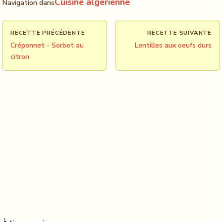
Cuisine algerienne
Navigation dans
RECETTE PRÉCÉDENTE
RECETTE SUIVANTE
Créponnet - Sorbet au
Lentilles aux oeufs durs
citron