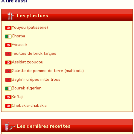
À lire aussi
Les plus lues
Youyou (patisserie)
Chorba
Fricassé
Feuilles de brick farçies
Assidat zgougou
Galette de pomme de terre (mahkoda)
Baghrir crêpes mille trous
Bourek algerien
Keftaji
Chebakia-chabakia
Les dernières recettes