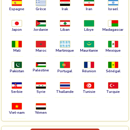
Espagne
Grèce
Irak
Iran
Israel
Japon
Jordanie
Liban
Libye
Madagascar
Mali
Maroc
Martinique
Mauritanie
Mexique
Palestine
Pakistan
Portugal
Réunion
Sénégal
Serbie
Syrie
Thaïlande
Tunisie
Turquie
Viet-nam
Yémen