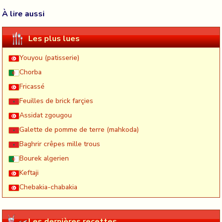
À lire aussi
Les plus lues
Youyou (patisserie)
Chorba
Fricassé
Feuilles de brick farçies
Assidat zgougou
Galette de pomme de terre (mahkoda)
Baghrir crêpes mille trous
Bourek algerien
Keftaji
Chebakia-chabakia
Les dernières recettes