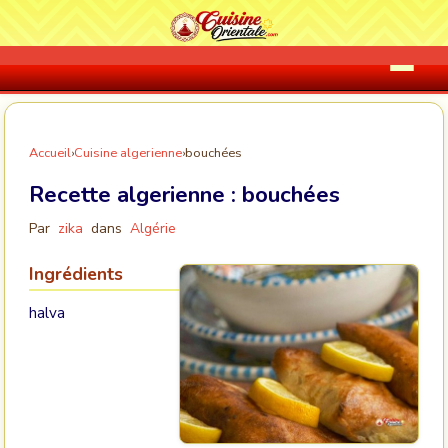
Accueil
›
Cuisine algerienne
›
bouchées
Recette algerienne :
bouchées
Par
zika
dans
Algérie
Ingrédients
halva