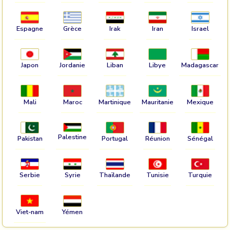
Espagne
Grèce
Irak
Iran
Israel
Japon
Jordanie
Liban
Libye
Madagascar
Mali
Maroc
Martinique
Mauritanie
Mexique
Palestine
Pakistan
Portugal
Réunion
Sénégal
Serbie
Syrie
Thaïlande
Tunisie
Turquie
Viet-nam
Yémen