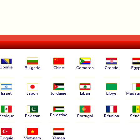
Bosnie
Bulgarie
Chine
Comores
Croatie
Egyp
Israel
Japon
Jordanie
Liban
Libye
Madag
Palestine
Mexique
Pakistan
Portugal
Réunion
Séné
Turquie
Viet-nam
Yémen