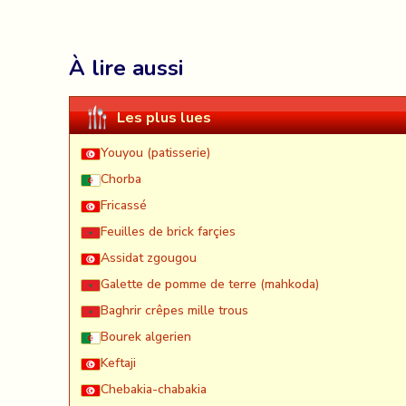
À lire aussi
Les plus lues
Youyou (patisserie)
Chorba
Fricassé
Feuilles de brick farçies
Assidat zgougou
Galette de pomme de terre (mahkoda)
Baghrir crêpes mille trous
Bourek algerien
Keftaji
Chebakia-chabakia