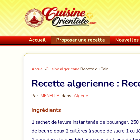
Accueil
Proposer une recette
Nouvelles 
Accueil
›
Cuisine algerienne
›
Recette du Pain
Recette algerienne :
Rece
Par
MENELLE
dans
Algérie
Ingrédients
1 sachet de levure instantanée de boulanger. 250
de beurre doux 2 cuillères à soupe de sucre 1 cuill
1 pour dorer le pain 560 grammes de farine de t