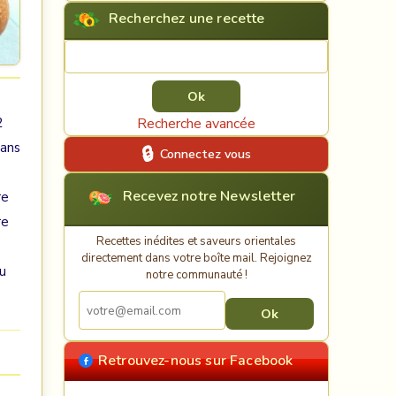
Recherchez une recette
Rechercher une recette
2
Recherche avancée
sans
Connectez vous
Recevez notre Newsletter
re
re
Recettes inédites et saveurs orientales
directement dans votre boîte mail. Rejoignez
u
notre communauté !
Retrouvez-nous sur Facebook