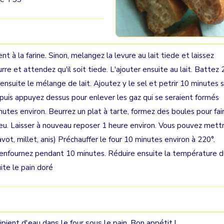
t à la farine. Sinon, melangez la levure au lait tiede et laissez
re et attendez qu'il soit tiede. L'ajouter ensuite au lait. Battez 
 ensuite le mélange de lait. Ajoutez y le sel et petrir 10 minutes 
s puis appuyez dessus pour enlever les gaz qui se seraient formés
tes environ. Beurrez un plat à tarte, formez des boules pour fai
ieu. Laisser à nouveau reposer 1 heure environ. Vous pouvez mett
vot, millet, anis) Préchauffer le four 10 minutes environ à 220°.
 enfournez pendant 10 minutes. Réduire ensuite la température d
ite le pain doré
pient d'eau dans le four sous le pain. Bon appétit !