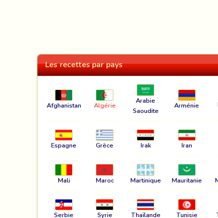
Les recettes par pays
Arabie
Afghanistan
Algérie
Arménie
Saoudite
Espagne
Grèce
Irak
Iran
Mali
Maroc
Martinique
Mauritanie
Serbie
Syrie
Thaïlande
Tunisie