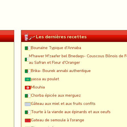
Les dernières recettes
Bounaïne Typique d'Annaba
M'hawer M'zaafer bel Bnedaqs- Couscous Bônois de F
au Safran et Fleur d'Oranger
Brika- Bourek annabi authentique
yassa au poulet
Mlouhia
Chorba épicée aux merguez
Gâteau aux miel et aux fruits confits
Tourte à la viande aux épinards et aux oeufs
Gateau de semoule à l'orange