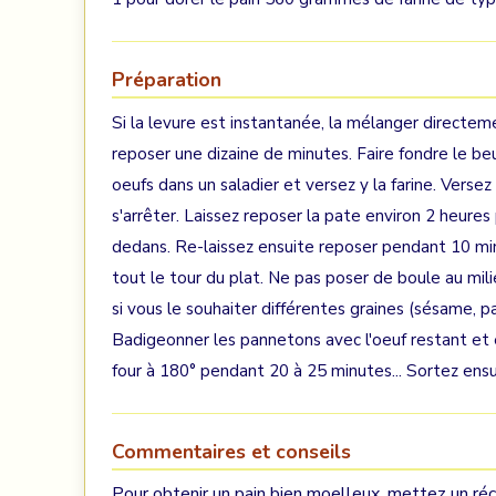
Préparation
Si la levure est instantanée, la mélanger directemen
reposer une dizaine de minutes. Faire fondre le beur
oeufs dans un saladier et versez y la farine. Versez
s'arrêter. Laissez reposer la pate environ 2 heure
dedans. Re-laissez ensuite reposer pendant 10 minu
tout le tour du plat. Ne pas poser de boule au mil
si vous le souhaiter différentes graines (sésame, pa
Badigeonner les pannetons avec l'oeuf restant et
four à 180° pendant 20 à 25 minutes... Sortez ensu
Commentaires et conseils
Pour obtenir un pain bien moelleux, mettez un réci