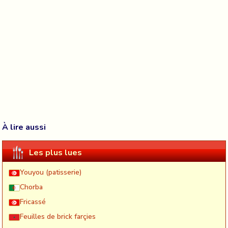
À lire aussi
Les plus lues
Youyou (patisserie)
Chorba
Fricassé
Feuilles de brick farçies