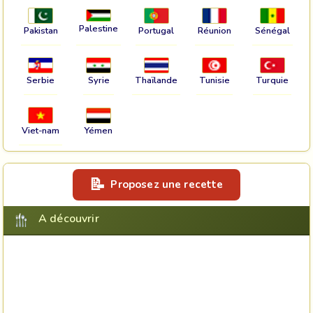
Palestine
Pakistan
Portugal
Réunion
Sénégal
Serbie
Syrie
Thaïlande
Tunisie
Turquie
Viet-nam
Yémen
Proposez une recette
A découvrir