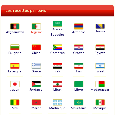
Les recettes par pays
Arabie
Bosnie
Afghanistan
Algérie
Arménie
Saoudite
Bulgarie
Chine
Comores
Croatie
Egypte
Espagne
Grèce
Irak
Iran
Israel
Japon
Jordanie
Liban
Libye
Madagascar
Mali
Maroc
Martinique
Mauritanie
Mexique