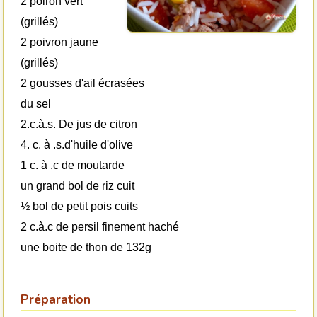
2 poiron vert
(grillés)
2 poivron jaune
(grillés)
2 gousses d'ail écrasées
du sel
2.c.à.s. De jus de citron
4. c. à .s.d'huile d'olive
1 c. à .c de moutarde
un grand bol de riz cuit
½ bol de petit pois cuits
2 c.à.c de persil finement haché
une boite de thon de 132g
Préparation