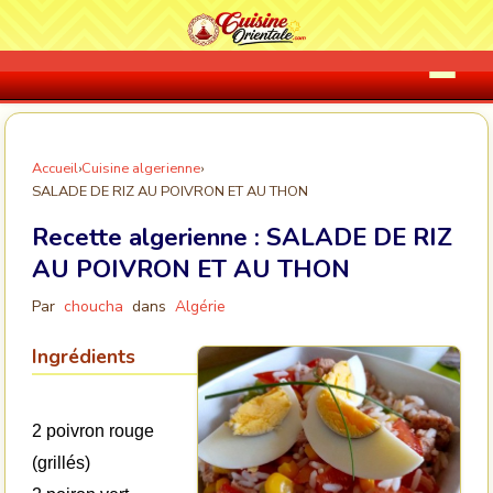
Accueil
›
Cuisine algerienne
›
SALADE DE RIZ AU POIVRON ET AU THON
Recette algerienne :
SALADE DE RIZ
AU POIVRON ET AU THON
Par
choucha
dans
Algérie
Ingrédients
2 poivron rouge
(grillés)