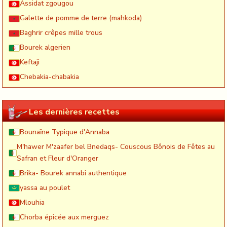
Assidat zgougou
Galette de pomme de terre (mahkoda)
Baghrir crêpes mille trous
Bourek algerien
Keftaji
Chebakia-chabakia
Les dernières recettes
Bounaïne Typique d'Annaba
M'hawer M'zaafer bel Bnedaqs- Couscous Bônois de Fêtes au
Safran et Fleur d'Oranger
Brika- Bourek annabi authentique
yassa au poulet
Mlouhia
Chorba épicée aux merguez