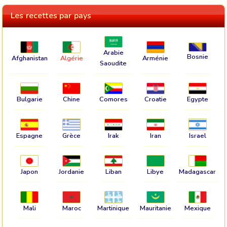
Les recettes par pays
Arabie
Bosnie
Afghanistan
Algérie
Arménie
Saoudite
Bulgarie
Chine
Comores
Croatie
Egypte
Espagne
Grèce
Irak
Iran
Israel
Japon
Jordanie
Liban
Libye
Madagascar
Mali
Maroc
Martinique
Mauritanie
Mexique