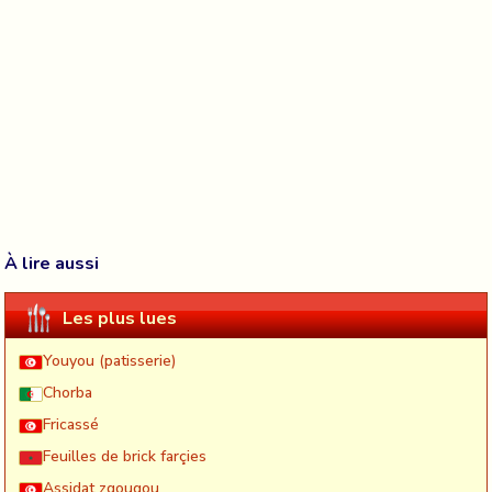
À lire aussi
Les plus lues
Youyou (patisserie)
Chorba
Fricassé
Feuilles de brick farçies
Assidat zgougou