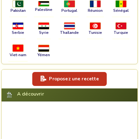
Palestine
Pakistan
Portugal
Réunion
Sénégal
Serbie
Syrie
Thaïlande
Tunisie
Turquie
Viet-nam
Yémen
Proposez une recette
A découvrir