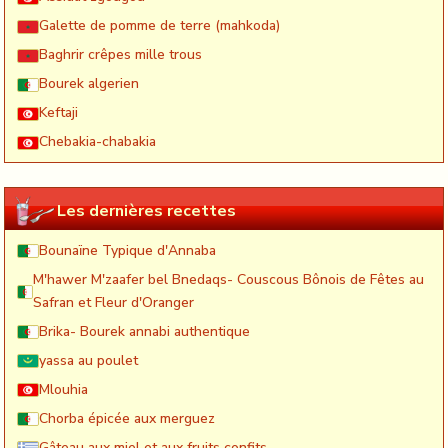
Galette de pomme de terre (mahkoda)
Baghrir crêpes mille trous
Bourek algerien
Keftaji
Chebakia-chabakia
Les dernières recettes
Bounaïne Typique d'Annaba
M'hawer M'zaafer bel Bnedaqs- Couscous Bônois de Fêtes au
Safran et Fleur d'Oranger
Brika- Bourek annabi authentique
yassa au poulet
Mlouhia
Chorba épicée aux merguez
Gâteau aux miel et aux fruits confits