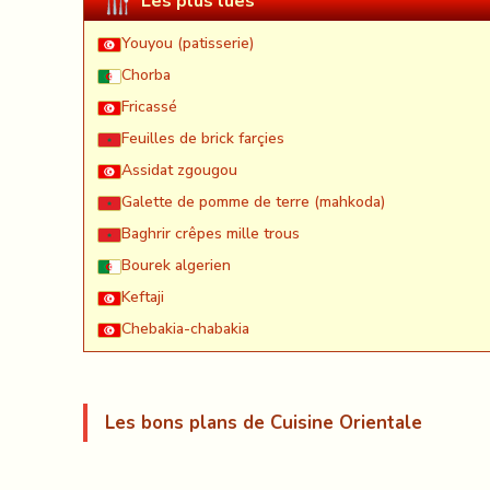
Les plus lues
Youyou (patisserie)
Chorba
Fricassé
Feuilles de brick farçies
Assidat zgougou
Galette de pomme de terre (mahkoda)
Baghrir crêpes mille trous
Bourek algerien
Keftaji
Chebakia-chabakia
Les bons plans de Cuisine Orientale