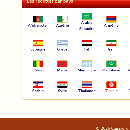
Les recettes par pays
Arabie
Afghanistan
Algérie
Arménie
Saoudite
Espagne
Grèce
Irak
Iran
Mali
Maroc
Martinique
Mauritanie
Serbie
Syrie
Thaïlande
Tunisie
© 2026
Cuisine-o