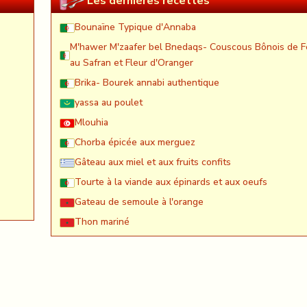
Les dernières recettes
Bounaïne Typique d'Annaba
M'hawer M'zaafer bel Bnedaqs- Couscous Bônois de F
au Safran et Fleur d'Oranger
Brika- Bourek annabi authentique
yassa au poulet
Mlouhia
Chorba épicée aux merguez
Gâteau aux miel et aux fruits confits
Tourte à la viande aux épinards et aux oeufs
Gateau de semoule à l'orange
Thon mariné