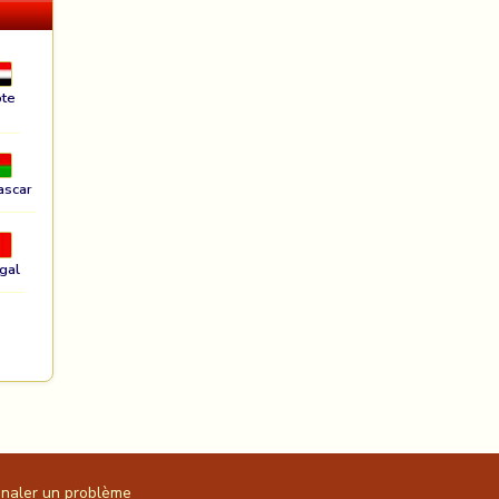
te
ascar
gal
gnaler un problème