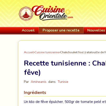
Accueil
Proposer une recette
Nouvelles 
Accueil
›
Cuisine tunisienne
›
Chakchouket foul (ratatouille de 
Recette tunisienne :
Chak
fêve)
Par
Amineanis
dans
Tunisie
Ingrédients
Un kilo de fêve épulcher, 500gr de tomate pelé et