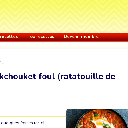
recettes
Top recettes
Devenir membre
fêve)
chouket foul (ratatouille de
 quelques épices ras el