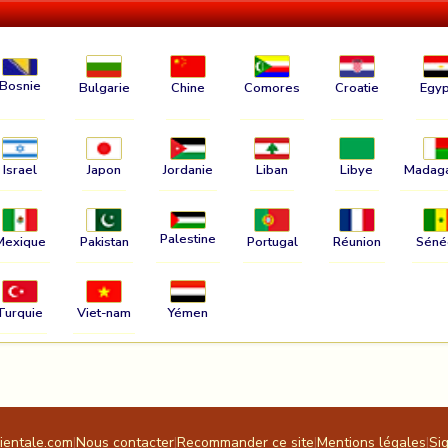
Bosnie
Bulgarie
Chine
Comores
Croatie
Egyp
Israel
Japon
Jordanie
Liban
Libye
Madag
Palestine
Mexique
Pakistan
Portugal
Réunion
Séné
Turquie
Viet-nam
Yémen
rientale.com
|
Nous contacter
|
Recommander ce site
|
Mentions légales
|
Si