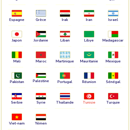
Espagne
Grèce
Irak
Iran
Israel
Japon
Jordanie
Liban
Libye
Madagascar
Mali
Maroc
Martinique
Mauritanie
Mexique
Palestine
Pakistan
Portugal
Réunion
Sénégal
Serbie
Syrie
Thaïlande
Tunisie
Turquie
Viet-nam
Yémen