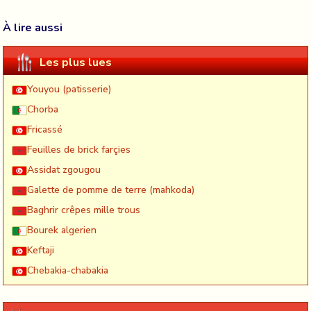
À lire aussi
Les plus lues
Youyou (patisserie)
Chorba
Fricassé
Feuilles de brick farçies
Assidat zgougou
Galette de pomme de terre (mahkoda)
Baghrir crêpes mille trous
Bourek algerien
Keftaji
Chebakia-chabakia