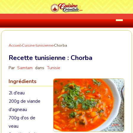
Accueil
›
Cuisine tunisienne
›
Chorba
Recette tunisienne :
Chorba
Par
Samtam
dans
Tunisie
Ingrédients
2l d'eau
200g de viande
d'agneau
700g d'os de
veau