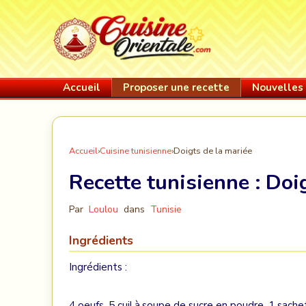
Accueil
Proposer une recette
Nouvelles 
Accueil
›
Cuisine tunisienne
›
Doigts de la mariée
Recette tunisienne :
Doig
Par
Loulou
dans
Tunisie
Ingrédients
Ingrédients :
4 oeufs, 5 cuil.à.soupe de sucre en poudre, 1 sache