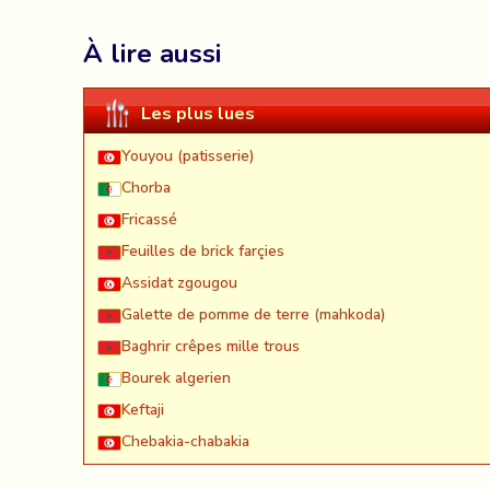
À lire aussi
Les plus lues
Youyou (patisserie)
Chorba
Fricassé
Feuilles de brick farçies
Assidat zgougou
Galette de pomme de terre (mahkoda)
Baghrir crêpes mille trous
Bourek algerien
Keftaji
Chebakia-chabakia