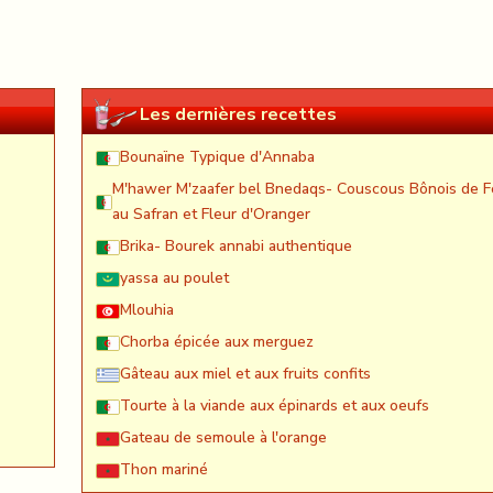
Les dernières recettes
Bounaïne Typique d'Annaba
M'hawer M'zaafer bel Bnedaqs- Couscous Bônois de F
au Safran et Fleur d'Oranger
Brika- Bourek annabi authentique
yassa au poulet
Mlouhia
Chorba épicée aux merguez
Gâteau aux miel et aux fruits confits
Tourte à la viande aux épinards et aux oeufs
Gateau de semoule à l'orange
Thon mariné