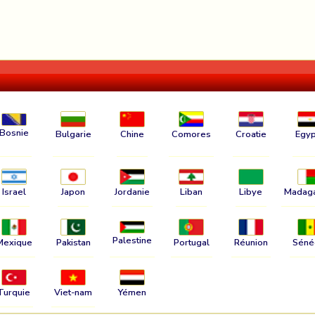
Bosnie
Bulgarie
Chine
Comores
Croatie
Egyp
Israel
Japon
Jordanie
Liban
Libye
Madag
Palestine
Mexique
Pakistan
Portugal
Réunion
Séné
Turquie
Viet-nam
Yémen