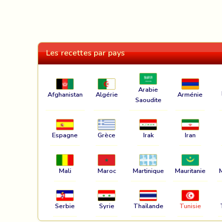
Les recettes par pays
Arabie
Afghanistan
Algérie
Arménie
Saoudite
Espagne
Grèce
Irak
Iran
Mali
Maroc
Martinique
Mauritanie
Serbie
Syrie
Thaïlande
Tunisie