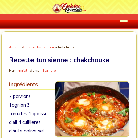
Accueil
›
Cuisine tunisienne
›
chakchouka
Recette tunisienne :
chakchouka
Par
miral
dans
Tunisie
Ingrédients
2 poivrons
1ognion 3
tomates 1 gousse
d'ail 4 cuillieres
d'huile dolive sel