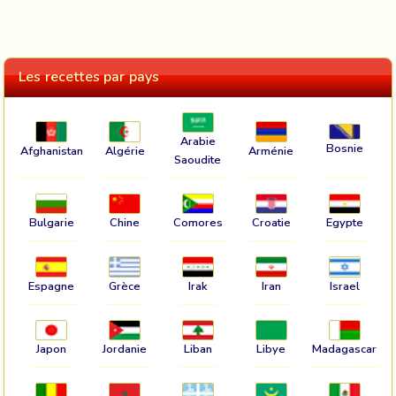
Les recettes par pays
Arabie
Bosnie
Afghanistan
Algérie
Arménie
Saoudite
Bulgarie
Chine
Comores
Croatie
Egypte
Espagne
Grèce
Irak
Iran
Israel
Japon
Jordanie
Liban
Libye
Madagascar