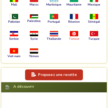
Mali
Maroc
Martinique
Mauritanie
Mexique
Palestine
Pakistan
Portugal
Réunion
Sénégal
Serbie
Syrie
Thaïlande
Tunisie
Turquie
Viet-nam
Yémen
Proposez une recette
A découvrir