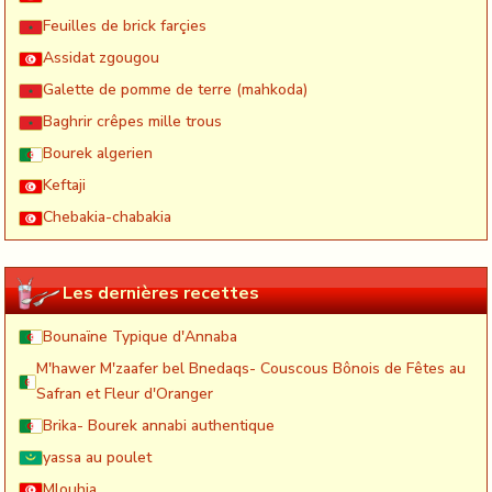
Feuilles de brick farçies
Assidat zgougou
Galette de pomme de terre (mahkoda)
Baghrir crêpes mille trous
Bourek algerien
Keftaji
Chebakia-chabakia
Les dernières recettes
Bounaïne Typique d'Annaba
M'hawer M'zaafer bel Bnedaqs- Couscous Bônois de Fêtes au
Safran et Fleur d'Oranger
Brika- Bourek annabi authentique
yassa au poulet
Mlouhia