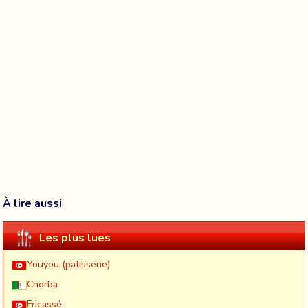
À lire aussi
Les plus lues
Youyou (patisserie)
Chorba
Fricassé