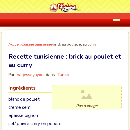
Accueil
›
Cuisine tunisienne
›
brick au poulet et au curry
Recette tunisienne :
brick au poulet et
au curry
Par
narjesseyayou
dans
Tunisie
Ingrédients
blanc de poluet
Pas d'image
creme semi
epaisse oignon
sel/ poivre curry en poudre