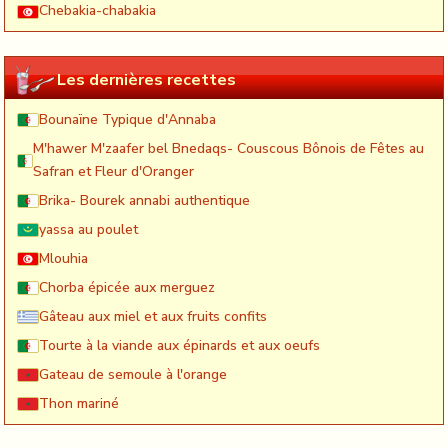
Chebakia-chabakia
Les dernières recettes
Bounaïne Typique d'Annaba
M'hawer M'zaafer bel Bnedaqs- Couscous Bônois de Fêtes au
Safran et Fleur d'Oranger
Brika- Bourek annabi authentique
yassa au poulet
Mlouhia
Chorba épicée aux merguez
Gâteau aux miel et aux fruits confits
Tourte à la viande aux épinards et aux oeufs
Gateau de semoule à l'orange
Thon mariné