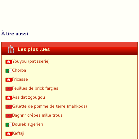
À lire aussi
Les plus lues
Youyou (patisserie)
Chorba
Fricassé
Feuilles de brick farçies
Assidat zgougou
Galette de pomme de terre (mahkoda)
Baghrir crêpes mille trous
Bourek algerien
Keftaji