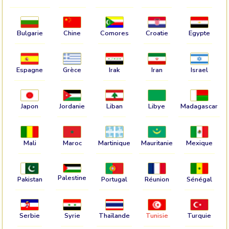
Bulgarie
Chine
Comores
Croatie
Egypte
Espagne
Grèce
Irak
Iran
Israel
Japon
Jordanie
Liban
Libye
Madagascar
Mali
Maroc
Martinique
Mauritanie
Mexique
Palestine
Pakistan
Portugal
Réunion
Sénégal
Serbie
Syrie
Thaïlande
Tunisie
Turquie