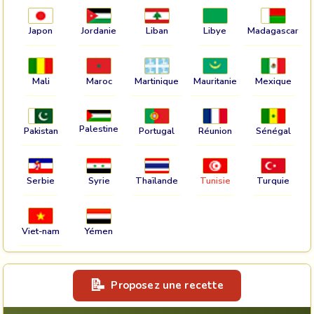
Japon
Jordanie
Liban
Libye
Madagascar
Mali
Maroc
Martinique
Mauritanie
Mexique
Palestine
Pakistan
Portugal
Réunion
Sénégal
Serbie
Syrie
Thaïlande
Tunisie
Turquie
Viet-nam
Yémen
Proposez une recette