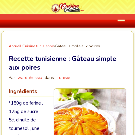
Accueil
›
Cuisine tunisienne
›
Gâteau simple aux poires
Recette tunisienne :
Gâteau simple
aux poires
Par
wardahessia
dans
Tunisie
Ingrédients
*150g de farine ,
125g de sucre ,
5cl d'huile de
tournesol , une