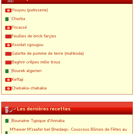
Youyou (patisserie)
Chorba
Fricassé
Feuilles de brick farçies
Assidat zgougou
Galette de pomme de terre (mahkoda)
Baghrir crêpes mille trous
Bourek algerien
Keftaji
Chebakia-chabakia
Les dernières recettes
Bounaïne Typique d'Annaba
M'hawer M'zaafer bel Bnedaqs- Couscous Bônois de Fêtes au