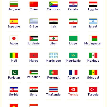
Bulgarie
Chine
Comores
Croatie
Egypte
Espagne
Grèce
Irak
Iran
Israel
Japon
Jordanie
Liban
Libye
Madagascar
Mali
Maroc
Martinique
Mauritanie
Mexique
Palestine
Pakistan
Portugal
Réunion
Sénégal
Serbie
Syrie
Thaïlande
Tunisie
Turquie