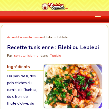
Accueil
›
Cuisine tunisienne
›
Blebi ou Leblebi
Recette tunisienne :
Blebi ou Leblebi
Par
soniatunisienne
dans
Tunisie
Ingrédients
Du pain rassi, des
pois chiches,du
cumin, de l'harissa,
du citron, de
l'huile d'olive, du