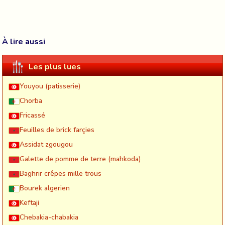
À lire aussi
Les plus lues
Youyou (patisserie)
Chorba
Fricassé
Feuilles de brick farçies
Assidat zgougou
Galette de pomme de terre (mahkoda)
Baghrir crêpes mille trous
Bourek algerien
Keftaji
Chebakia-chabakia