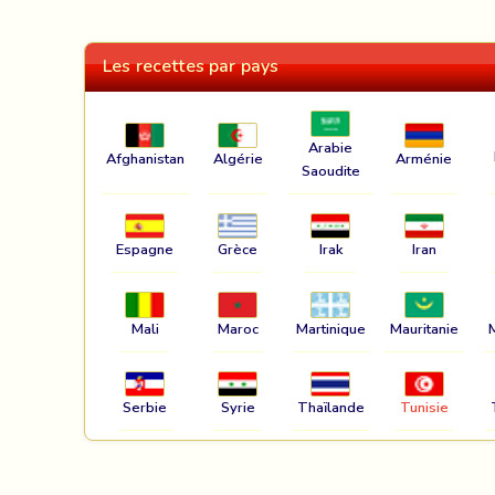
Les recettes par pays
Arabie
Afghanistan
Algérie
Arménie
Saoudite
Espagne
Grèce
Irak
Iran
Mali
Maroc
Martinique
Mauritanie
Serbie
Syrie
Thaïlande
Tunisie