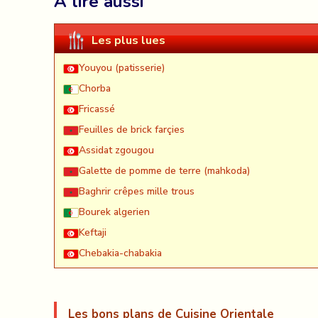
À lire aussi
Les plus lues
Youyou (patisserie)
Chorba
Fricassé
Feuilles de brick farçies
Assidat zgougou
Galette de pomme de terre (mahkoda)
Baghrir crêpes mille trous
Bourek algerien
Keftaji
Chebakia-chabakia
Les bons plans de Cuisine Orientale