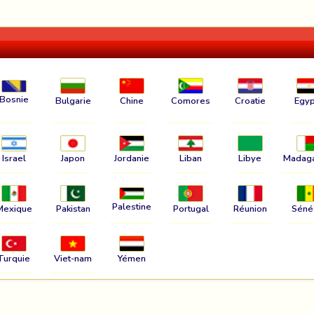
Bosnie
Bulgarie
Chine
Comores
Croatie
Egyp
Israel
Japon
Jordanie
Liban
Libye
Madag
Palestine
Mexique
Pakistan
Portugal
Réunion
Séné
Turquie
Viet-nam
Yémen