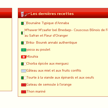
Les dernières recettes
Bounaïne Typique d'Annaba
M'hawer M'zaafer bel Bnedaqs- Couscous Bônois de F
au Safran et Fleur d'Oranger
Brika- Bourek annabi authentique
yassa au poulet
Mlouhia
Chorba épicée aux merguez
Gâteau aux miel et aux fruits confits
Tourte à la viande aux épinards et aux oeufs
Gateau de semoule à l'orange
Thon mariné