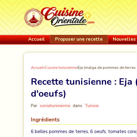
Accueil
Proposer une recette
Nouvelles 
Accueil
›
Cuisine tunisienne
›
Eja (malga de pommes de terres 
Recette tunisienne :
Eja
d'oeufs)
Par
soniatunisienne
dans
Tunisie
Ingrédients
6 belles pommes de terres, 6 oeufs, tomates conc