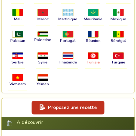
Mali
Maroc
Martinique
Mauritanie
Mexique
Palestine
Pakistan
Portugal
Réunion
Sénégal
Serbie
Syrie
Thaïlande
Tunisie
Turquie
Viet-nam
Yémen
Proposez une recette
A découvrir