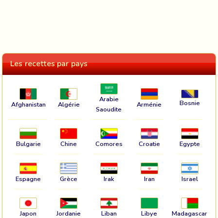
Les recettes par pays
Arabie
Bosnie
Afghanistan
Algérie
Arménie
Saoudite
Bulgarie
Chine
Comores
Croatie
Egypte
Espagne
Grèce
Irak
Iran
Israel
Japon
Jordanie
Liban
Libye
Madagascar