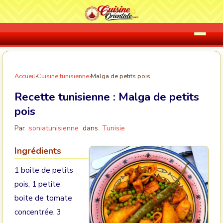
Accueil
›
Cuisine tunisienne
›
Malga de petits pois
Recette tunisienne :
Malga de petits
pois
Par
soniatunisienne
dans
Tunisie
Ingrédients
1 boite de petits
pois, 1 petite
boite de tomate
concentrée, 3