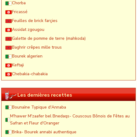
Chorba
Fricassé
Feuilles de brick farçies
Assidat zgougou
Galette de pomme de terre (mahkoda)
Baghrir crêpes mille trous
Bourek algerien
Keftaji
Chebakia-chabakia
Les dernières recettes
Bounaïne Typique d'Annaba
M'hawer M'zaafer bel Bnedaqs- Couscous Bônois de Fêtes au
Safran et Fleur d'Oranger
Brika- Bourek annabi authentique