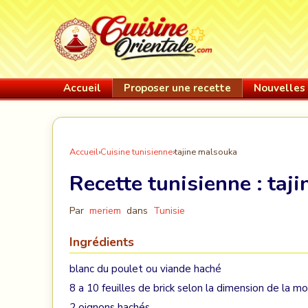
Accueil
Proposer une recette
Nouvelles 
Accueil
›
Cuisine tunisienne
›
tajine malsouka
Recette tunisienne :
taj
Par
meriem
dans
Tunisie
Ingrédients
blanc du poulet ou viande haché
8 a 10 feuilles de brick selon la dimension de la m
2 oignons hachés