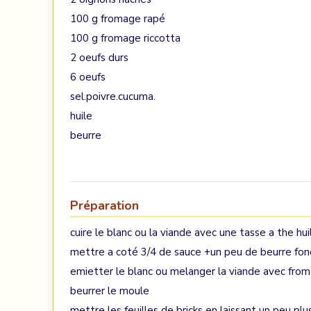
100 g fromage rapé
100 g fromage riccotta
2 oeufs durs
6 oeufs
sel.poivre.cucuma.
huile
beurre
Préparation
cuire le blanc ou la viande avec une tasse a the 
mettre a coté 3/4 de sauce +un peu de beurre fo
emietter le blanc ou melanger la viande avec fro
beurrer le moule
mettre les feuilles de bricks en laissant un peu pl