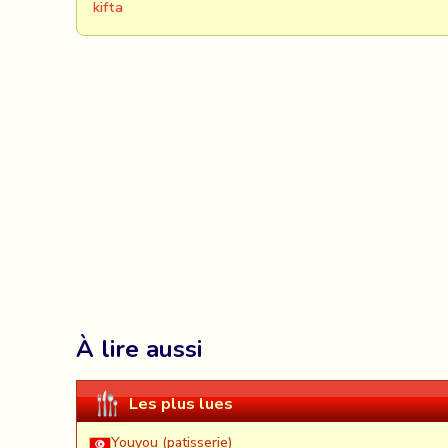
kifta
À lire aussi
Les plus lues
Youyou (patisserie)