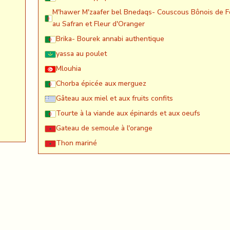
M'hawer M'zaafer bel Bnedaqs- Couscous Bônois de F
au Safran et Fleur d'Oranger
Brika- Bourek annabi authentique
yassa au poulet
Mlouhia
Chorba épicée aux merguez
Gâteau aux miel et aux fruits confits
Tourte à la viande aux épinards et aux oeufs
Gateau de semoule à l'orange
Thon mariné