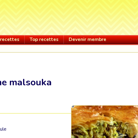
recettes
Top recettes
Devenir membre
ine malsouka
oule