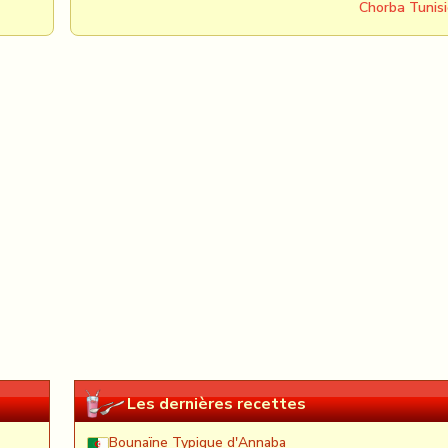
Chorba Tunis
Les dernières recettes
Bounaïne Typique d'Annaba