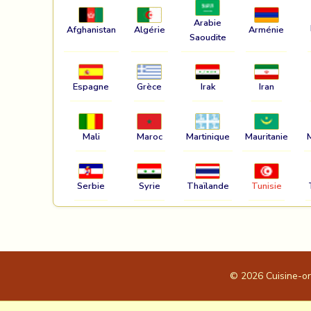
Arabie
Afghanistan
Algérie
Arménie
Saoudite
Espagne
Grèce
Irak
Iran
Mali
Maroc
Martinique
Mauritanie
Serbie
Syrie
Thaïlande
Tunisie
© 2026
Cuisine-o