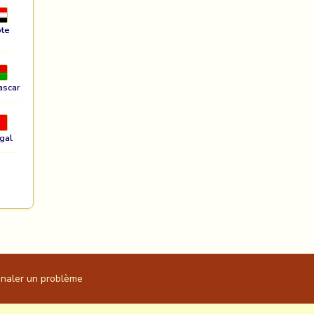
te
ascar
gal
gnaler un problème