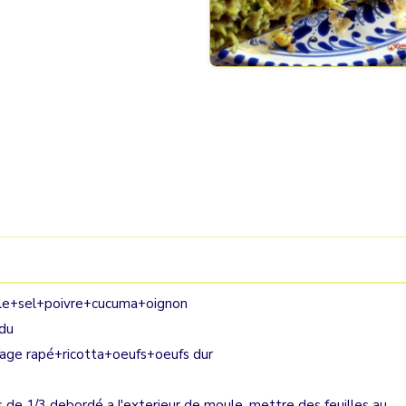
huile+sel+poivre+cucuma+oignon
ndu
mage rapé+ricotta+oeufs+oeufs dur
us de 1/3 debordé a l'exterieur de moule, mettre des feuilles au