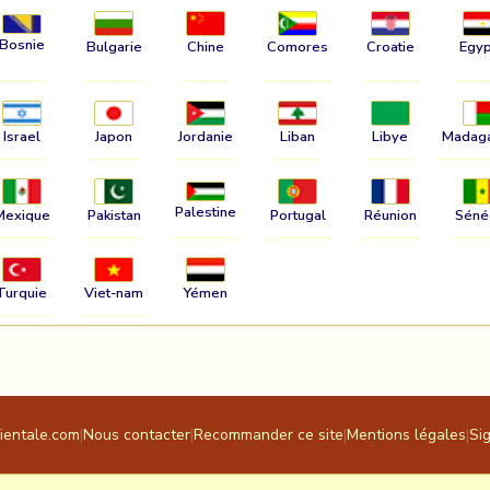
Bosnie
Bulgarie
Chine
Comores
Croatie
Egyp
Israel
Japon
Jordanie
Liban
Libye
Madag
Palestine
Mexique
Pakistan
Portugal
Réunion
Séné
Turquie
Viet-nam
Yémen
rientale.com
|
Nous contacter
|
Recommander ce site
|
Mentions légales
|
Si