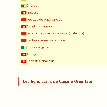
Chorba
Fricassé
Feuilles de brick farçies
Assidat zgougou
Galette de pomme de terre (mahkoda)
Baghrir crêpes mille trous
Bourek algerien
Keftaji
Chebakia-chabakia
Les bons plans de Cuisine Orientale