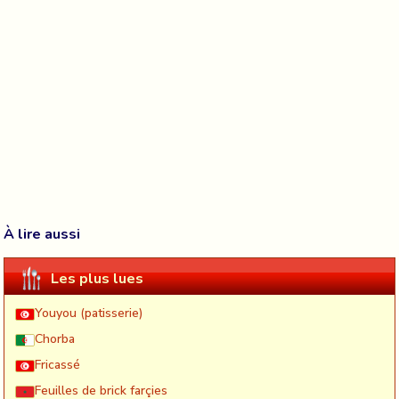
À lire aussi
Les plus lues
Youyou (patisserie)
Chorba
Fricassé
Feuilles de brick farçies