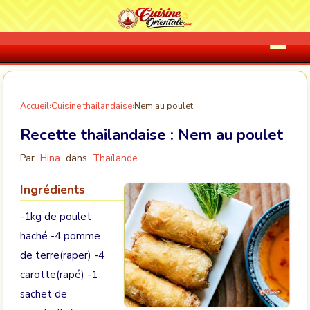
Accueil
›
Cuisine thailandaise
›
Nem au poulet
Recette thailandaise :
Nem au poulet
Par
Hina
dans
Thaïlande
Ingrédients
-1kg de poulet
haché -4 pomme
de terre(raper) -4
carotte(rapé) -1
sachet de