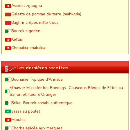
Assidat zgougou
Galette de pomme de terre (mahkoda)
Baghrir crêpes mille trous
Bourek algerien
Keftaji
Chebakia-chabakia
Les dernières recettes
Bounaïne Typique d'Annaba
M'hawer M'zaafer bel Bnedaqs- Couscous Bônois de Fêtes au
Safran et Fleur d'Oranger
Brika- Bourek annabi authentique
yassa au poulet
Mlouhia
Chorba épicée aux merguez