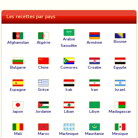
Les recettes par pays
Arabie
Bosnie
Afghanistan
Algérie
Arménie
Saoudite
Bulgarie
Chine
Comores
Croatie
Egypte
Espagne
Grèce
Irak
Iran
Israel
Japon
Jordanie
Liban
Libye
Madagascar
Mali
Maroc
Martinique
Mauritanie
Mexique