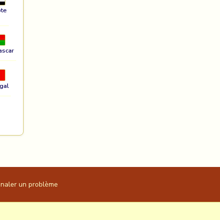
te
ascar
gal
gnaler un problème