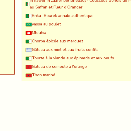
M'hawer M'zaafer bel Bnedaqs- Couscous Bônois de F
au Safran et Fleur d'Oranger
Brika- Bourek annabi authentique
yassa au poulet
Mlouhia
Chorba épicée aux merguez
Gâteau aux miel et aux fruits confits
Tourte à la viande aux épinards et aux oeufs
Gateau de semoule à l'orange
Thon mariné