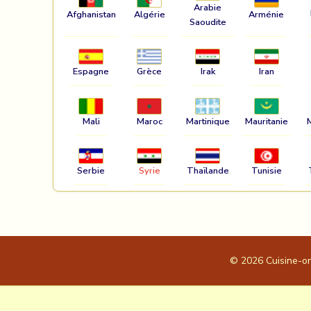
Arabie
Afghanistan
Algérie
Arménie
Saoudite
Espagne
Grèce
Irak
Iran
Mali
Maroc
Martinique
Mauritanie
Serbie
Syrie
Thaïlande
Tunisie
© 2026
Cuisine-o