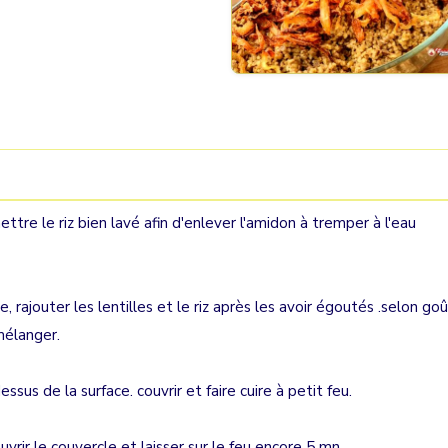
mettre le riz bien lavé afin d'enlever l'amidon à tremper à l'eau
 rajouter les lentilles et le riz après les avoir égoutés .selon go
mélanger.
essus de la surface. couvrir et faire cuire à petit feu.
uvrir le couvercle et laisser sur le feu encore 5 mn.