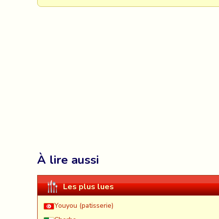
À lire aussi
Les plus lues
Youyou (patisserie)