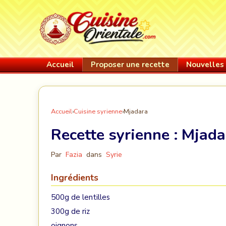
Accueil
Proposer une recette
Nouvelles 
Accueil
›
Cuisine syrienne
›
Mjadara
Recette syrienne :
Mjada
Par
Fazia
dans
Syrie
Ingrédients
500g de lentilles
300g de riz
oignons