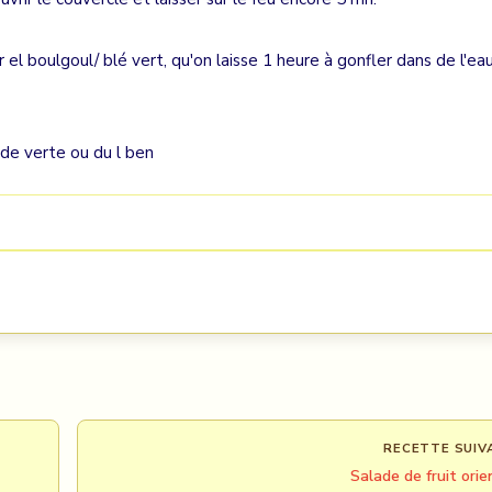
r el boulgoul/ blé vert, qu'on laisse 1 heure à gonfler dans de l'ea
ade verte ou du l ben
RECETTE SUIV
Salade de fruit orie