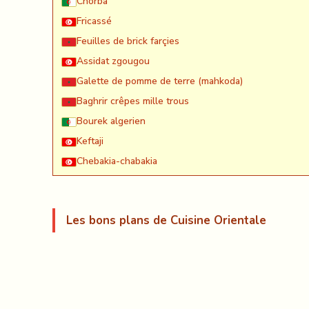
Chorba
Fricassé
Feuilles de brick farçies
Assidat zgougou
Galette de pomme de terre (mahkoda)
Baghrir crêpes mille trous
Bourek algerien
Keftaji
Chebakia-chabakia
Les bons plans de Cuisine Orientale