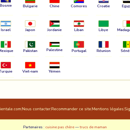
Bosnie
Bulgarie
Chine
Comores
Croatie
Egyp
Israel
Japon
Jordanie
Liban
Libye
Madag
Palestine
Mexique
Pakistan
Portugal
Réunion
Séné
Turquie
Viet-nam
Yémen
rientale.com
|
Nous contacter
|
Recommander ce site
|
Mentions légales
|
Si
Partenaires :
cuisine pas chère
—
trucs de maman