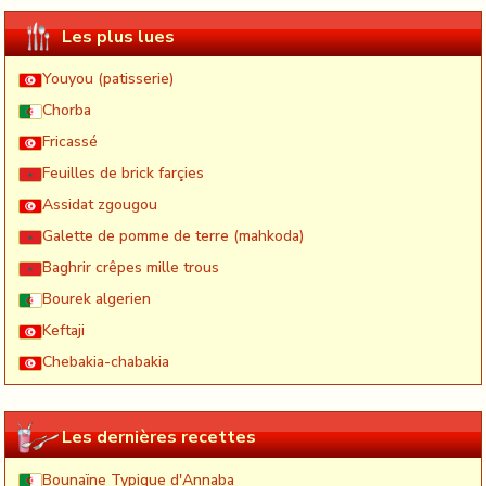
Les plus lues
Youyou (patisserie)
Chorba
Fricassé
Feuilles de brick farçies
Assidat zgougou
Galette de pomme de terre (mahkoda)
Baghrir crêpes mille trous
Bourek algerien
Keftaji
Chebakia-chabakia
Les dernières recettes
Bounaïne Typique d'Annaba