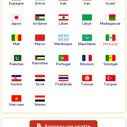
Espagne
Grèce
Irak
Iran
Israel
Japon
Jordanie
Liban
Libye
Madagascar
Mali
Maroc
Martinique
Mauritanie
Mexique
Palestine
Pakistan
Portugal
Réunion
Sénégal
Serbie
Syrie
Thaïlande
Tunisie
Turquie
Viet-nam
Yémen
Proposez une recette