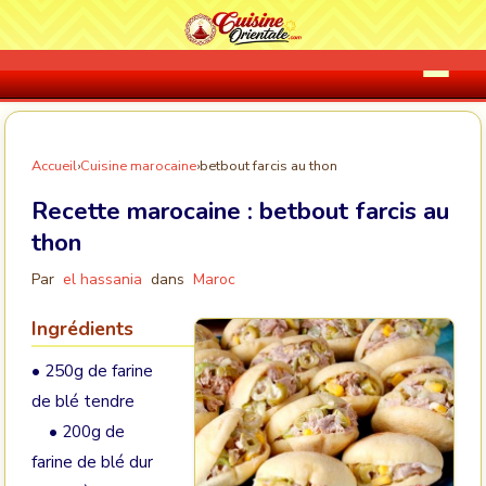
Accueil
›
Cuisine marocaine
›
betbout farcis au thon
Recette marocaine :
betbout farcis au
thon
Par
el hassania
dans
Maroc
Ingrédients
• 250g de farine
de blé tendre
• 200g de
farine de blé dur