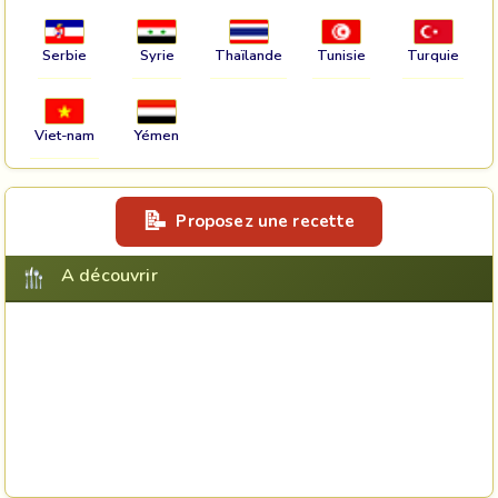
Serbie
Syrie
Thaïlande
Tunisie
Turquie
Viet-nam
Yémen
Proposez une recette
A découvrir