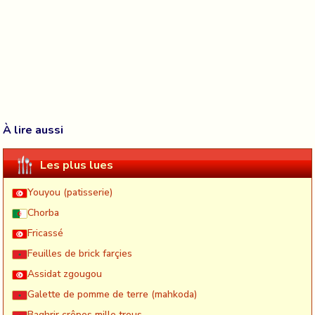
À lire aussi
Les plus lues
Youyou (patisserie)
Chorba
Fricassé
Feuilles de brick farçies
Assidat zgougou
Galette de pomme de terre (mahkoda)
Baghrir crêpes mille trous