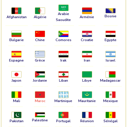
Arabie
Bosnie
Afghanistan
Algérie
Arménie
Saoudite
Bulgarie
Chine
Comores
Croatie
Egypte
Espagne
Grèce
Irak
Iran
Israel
Japon
Jordanie
Liban
Libye
Madagascar
Mali
Maroc
Martinique
Mauritanie
Mexique
Palestine
Pakistan
Portugal
Réunion
Sénégal