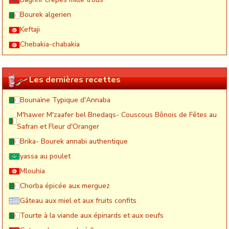
Bourek algerien
Keftaji
Chebakia-chabakia
Les dernières recettes
Bounaïne Typique d'Annaba
M'hawer M'zaafer bel Bnedaqs- Couscous Bônois de Fêtes au
Safran et Fleur d'Oranger
Brika- Bourek annabi authentique
yassa au poulet
Mlouhia
Chorba épicée aux merguez
Gâteau aux miel et aux fruits confits
Tourte à la viande aux épinards et aux oeufs