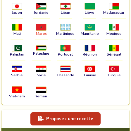
Japon
Jordanie
Liban
Libye
Madagascar
Mali
Maroc
Martinique
Mauritanie
Mexique
Palestine
Pakistan
Portugal
Réunion
Sénégal
Serbie
Syrie
Thaïlande
Tunisie
Turquie
Viet-nam
Yémen
Proposez une recette