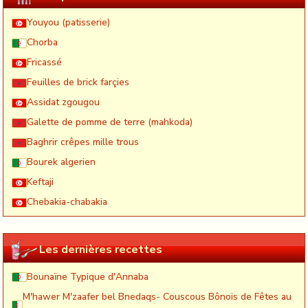
Youyou (patisserie)
Chorba
Fricassé
Feuilles de brick farçies
Assidat zgougou
Galette de pomme de terre (mahkoda)
Baghrir crêpes mille trous
Bourek algerien
Keftaji
Chebakia-chabakia
Les dernières recettes
Bounaïne Typique d'Annaba
M'hawer M'zaafer bel Bnedaqs- Couscous Bônois de Fêtes au