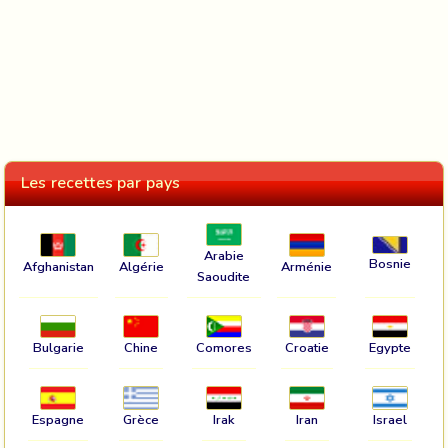
Les recettes par pays
Arabie
Bosnie
Afghanistan
Algérie
Arménie
Saoudite
Bulgarie
Chine
Comores
Croatie
Egypte
Espagne
Grèce
Irak
Iran
Israel