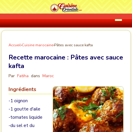
Accueil
›
Cuisine marocaine
›
Pâtes avec sauce kafta
Recette marocaine :
Pâtes avec sauce
kafta
Par
Fatiha
dans
Maroc
Ingrédients
-1 oignon
-1 goutte d'aile
-tomates liquide
-du sel et du